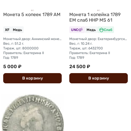
Монета 5 копеек 1789 АМ
Монета 1 копейка 1789
ЕМ слаб ННР MS 61
XF
Медь
UNC
Медь
Слаб
Монетный двор: Аннинский монетный двор (с. Анинское Пермская губерния)
Монетный двор: Екатеринбургский монетный двор
Вес, г: 51.2 г.
Вес, г: 10.24 г.
Тираж, шт: 8000000
Тираж, шт: 6432700
Правитель: Екатерина II
Правитель: Екатерина II
Год: 1789
Год: 1789
5 000 ₽
24 500 ₽
В
корзину
В
корзину