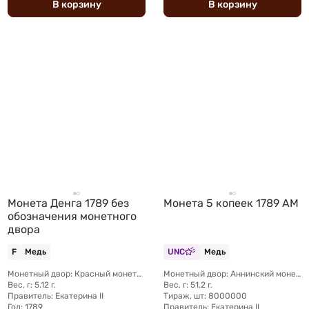
В
корзину
В
корзину
Монета Денга 1789 без
Монета 5 копеек 1789 АМ
обозначения монетного
двора
F
Медь
UNC
Медь
Монетный двор: Красный монетный двор (Москва)
Монетный двор: Аннинский монетный двор (с. Анинское Пермская губерния)
Вес, г: 5.12 г.
Вес, г: 51.2 г.
Правитель: Екатерина II
Тираж, шт: 8000000
Год: 1789
Правитель: Екатерина II