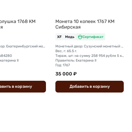
олушка 1768 КМ
Монета 10 копеек 1767 КМ
ая
Сибирская
XF
Медь
Сертификат
Монетный двор: Екатеринбургский монетный двор
Монетный двор: Сузунский монетный двор (Сибирь)
Вес, г: 65.5 г.
5684280
Тираж, шт: на сумму 258 954 рубля 5 копеек (сумма 10 копеек + 5 копеек +2 копейки + 1 копейка + денга + полушка)
катерина II
Правитель: Екатерина II
Год: 1767
35 000 ₽
авить
в
корзину
Добавить
в
корзину