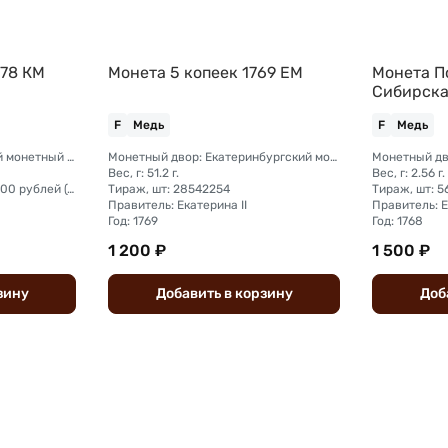
778 КМ
Монета 5 копеек 1769 ЕМ
Монета П
Сибирск
F
Медь
F
Медь
Монетный двор: Сузунский монетный двор (Сибирь)
Монетный двор: Екатеринбургский монетный двор
Вес, г: 51.2 г.
Вес, г: 2.56 г.
Тираж, шт: на сумму 300 000 рублей (сумма 10 копеек + 5 копеек +2 копейки + 1 копейка + денга + полушка)
Тираж, шт: 28542254
Тираж, шт: 
Правитель: Екатерина II
Правитель: Е
Год: 1769
Год: 1768
1 200 ₽
1 500 ₽
зину
Добавить
в
корзину
Доб