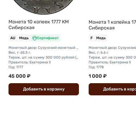
Монета 10 копеек 1777 КМ
Монета 1 копейка 1
Сибирская
Сибирская
AU
Медь
Сертификат
F
Медь
Монетный двор: Сузунский монетный двор (Сибирь)
Вес, г: 65.5 г.
Вес, г: 6.6 г.
Тираж, шт: на сумму 300 000 рублей (сумма 10 копеек + 5 копеек +2 копейки + 1 копейка + денга + полушка)
Правитель: Екатерина II
Правитель: Екатерина II
Год: 1777
Год: 1778
45 000 ₽
1 000 ₽
Добавить
в
корзину
Добавить
в
кор