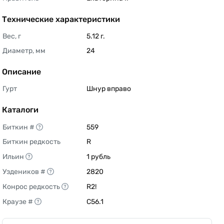
Технические характеристики
Вес, г
5.12 г. 
Диаметр, мм
24 
Описание
Гурт
Шнур вправо 
Каталоги
Биткин #
559 
Биткин редкость
R 
Ильин
1 рубль 
Уздеников #
2820 
Конрос редкость
R2! 
Краузе #
C56.1 