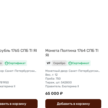
рубль 1765 СПБ TI ЯI
Монета Полтина 1764 СПБ TI
ЯI
о
Сертификат
VF
Серебро
Сертификат
Монетный двор: Санкт-Петербургский монетный двор
Монетный двор: Санкт-Петербургский монетный двор
Вес, г: 12
Проба: 750
781950
Тираж, шт: 542800
катерина II
Правитель: Екатерина II
65 000 ₽
авить
в
корзину
Добавить
в
корзину