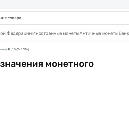
кой Федерации
Иностранные монеты
Античные монеты
Бан
ны II (1762-1796)
означения монетного