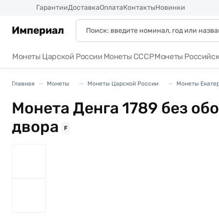
Россия
Гарантии
Доставка
Оплата
Контакты
Новинки
Империал
Монеты Царской России
Монеты СССР
Монеты Российс
Главная
Монеты
Монеты Царской России
Монеты Екатери
Монета Денга 1789 без об
двора
F