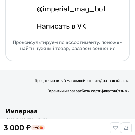
@imperial_mag_bot
Написать в VK
Проконсультируем по ассортименту, поможем
найти нужный товар, развеем сомнения
Продать монеты
О магазине
Контакты
Доставка
Оплата
Гарантии и возврат
База сертификатов
Отзывы
Империал
Подписывайтесь на нас:
3 000 ₽
+90
Вакансии
Публичная оферта