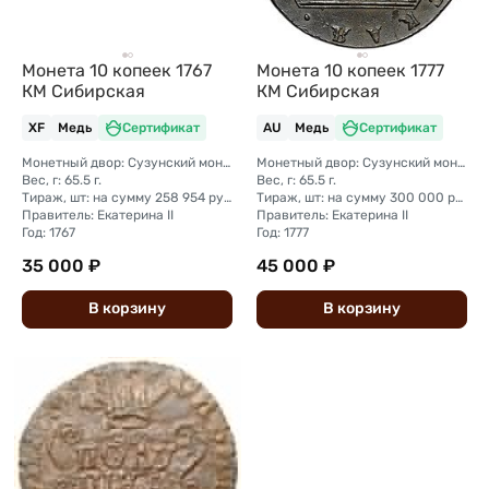
Монета 10 копеек 1777
Монета 10 копеек 1767
КМ Сибирская
КМ Сибирская
XF
Медь
Сертификат
AU
Медь
Сертификат
Монетный двор: Сузунский монетный двор (Сибирь)
Монетный двор: Сузунский монетный двор (Сибирь)
Вес, г: 65.5 г.
Вес, г: 65.5 г.
Тираж, шт: на сумму 258 954 рубля 5 копеек (сумма 10 копеек + 5 копеек +2 копейки + 1 копейка + денга + полушка)
Тираж, шт: на сумму 300 000 рублей (сумма 10 копеек + 5 копеек +2 копейки + 1 копейка + денга + полушка)
Правитель: Екатерина II
Правитель: Екатерина II
Год: 1767
Год: 1777
35 000 ₽
45 000 ₽
В
корзину
В
корзину