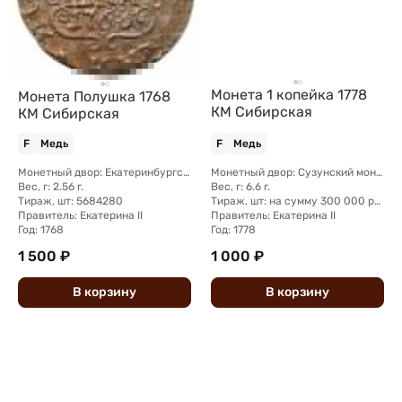
Монета 1 копейка 1778
Монета Полушка 1768
КМ Сибирская
КМ Сибирская
F
Медь
F
Медь
Монетный двор: Екатеринбургский монетный двор
Монетный двор: Сузунский монетный двор (Сибирь)
Вес, г: 2.56 г.
Вес, г: 6.6 г.
Тираж, шт: 5684280
Тираж, шт: на сумму 300 000 рублей (сумма 10 копеек + 5 копеек +2 копейки + 1 копейка + денга + полушка)
Правитель: Екатерина II
Правитель: Екатерина II
Год: 1768
Год: 1778
1 500 ₽
1 000 ₽
В
корзину
В
корзину