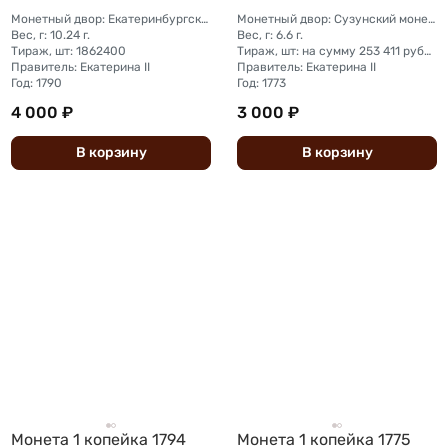
Монетный двор: Екатеринбургский монетный двор
Монетный двор: Сузунский монетный двор (Сибирь)
Вес, г: 10.24 г.
Вес, г: 6.6 г.
Тираж, шт: 1862400
Тираж, шт: на сумму 253 411 рублей 90 копеек (сумма 10 копеек + 5 копеек +2 копейки + 1 копейка + денга + полушка)
Правитель: Екатерина II
Правитель: Екатерина II
Год: 1790
Год: 1773
4 000 ₽
3 000 ₽
В
корзину
В
корзину
Монета 1 копейка 1794
Монета 1 копейка 1775