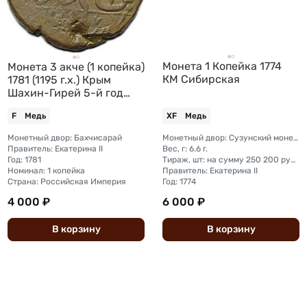
Монета 1 Копейка 1774
Монета 3 акче (1 копейка)
КМ Сибирская
1781 (1195 г.х.) Крым
Шахин-Гирей 5-й год
правления
F
Медь
XF
Медь
Монетный двор: Бахчисарай
Монетный двор: Сузунский монетный двор (Сибирь)
Правитель: Екатерина II
Вес, г: 6.6 г.
Год: 1781
Тираж, шт: на сумму 250 200 рублей (сумма 10 копеек + 5 копеек +2 копейки + 1 копейка + денга + полушка)
Номинал: 1 копейка
Правитель: Екатерина II
Страна: Российская Империя
Год: 1774
4 000 ₽
6 000 ₽
В
корзину
В
корзину