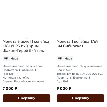
Монета 3 акче (1 копейка)
Монета 1 копейка 1769
1781 (1195 г.х.) Крым
КМ Сибирская
Шахин-Гирей 5-й год
правления
VF
Медь
VF
Медь
Монетный двор: Бахчисарай
Монетный двор: Сузунский монетный двор (Сибирь)
Правитель: Екатерина II
Вес, г: 6.6 г.
Год: 1781
Тираж, шт: на сумму 200 070 рублей 75 копеек (сумма 10 копеек + 5 копеек +2 копейки + 1 копейка + денга + полушка)
Номинал: 1 копейка
Правитель: Екатерина II
Страна: Российская Империя
Год: 1769
7 000 ₽
9 000 ₽
В
корзину
В
корзину