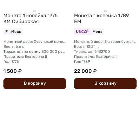
Монета 1 копейка 1775
Монета 1 копейка 1789
КМ Сибирская
ЕМ
F
Медь
UNC
Медь
Монетный двор: Сузунский монетный двор (Сибирь)
Монетный двор: Екатеринбургский монетный двор
Вес, г: 6.6 г.
Вес, г: 10.24 г.
Тираж, шт: на сумму 300 000 рублей (сумма 10 копеек + 5 копеек +2 копейки + 1 копейка + денга + полушка)
Тираж, шт: 6432700
Правитель: Екатерина II
Правитель: Екатерина II
Год: 1775
Год: 1789
1 500 ₽
22 000 ₽
В
корзину
В
корзину