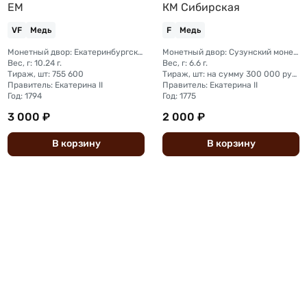
ЕМ
КМ Сибирская
VF
Медь
F
Медь
Монетный двор: Екатеринбургский монетный двор
Монетный двор: Сузунский монетный двор (Сибирь)
Вес, г: 10.24 г.
Вес, г: 6.6 г.
Тираж, шт: 755 600
Тираж, шт: на сумму 300 000 рублей (сумма 10 копеек + 5 копеек +2 копейки + 1 копейка + денга + полушка)
Правитель: Екатерина II
Правитель: Екатерина II
Год: 1794
Год: 1775
3 000 ₽
2 000 ₽
В
корзину
В
корзину