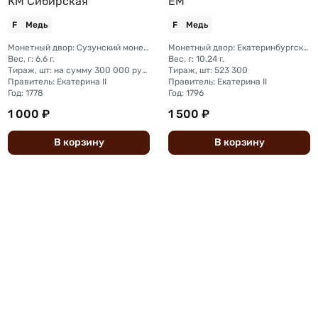
КМ Сибирская
ЕМ
F
Медь
F
Медь
Монетный двор: Сузунский монетный двор (Сибирь)
Монетный двор: Екатеринбургский монетный двор
Вес, г: 6.6 г.
Вес, г: 10.24 г.
Тираж, шт: на сумму 300 000 рублей (сумма 10 копеек + 5 копеек +2 копейки + 1 копейка + денга + полушка)
Тираж, шт: 523 300
Правитель: Екатерина II
Правитель: Екатерина II
Год: 1778
Год: 1796
1 000 ₽
1 500 ₽
В
корзину
В
корзину