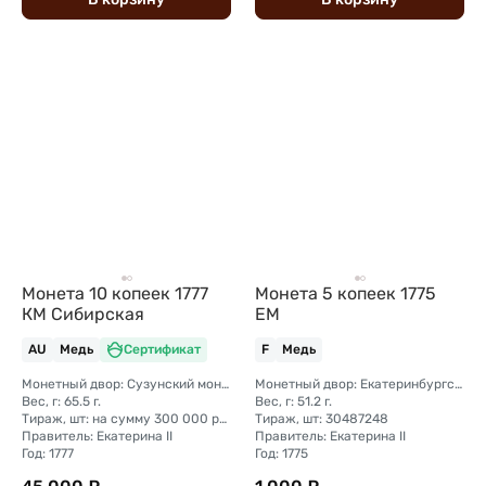
Монета 10 копеек 1777
Монета 5 копеек 1775
КМ Сибирская
ЕМ
AU
Медь
Сертификат
F
Медь
Монетный двор: Сузунский монетный двор (Сибирь)
Монетный двор: Екатеринбургский монетный двор
Вес, г: 65.5 г.
Вес, г: 51.2 г.
Тираж, шт: на сумму 300 000 рублей (сумма 10 копеек + 5 копеек +2 копейки + 1 копейка + денга + полушка)
Тираж, шт: 30487248
Правитель: Екатерина II
Правитель: Екатерина II
Год: 1777
Год: 1775