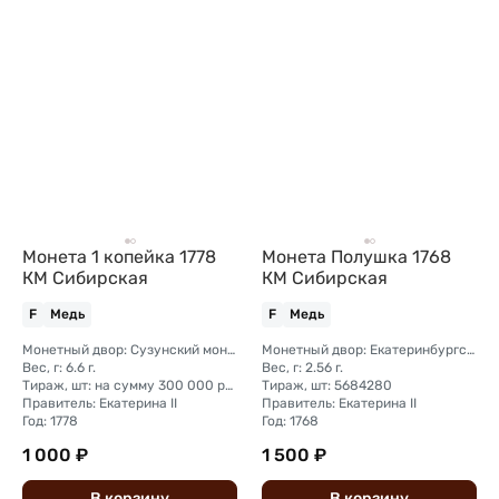
Монета 1 копейка 1778
Монета Полушка 1768
КМ Сибирская
КМ Сибирская
F
Медь
F
Медь
Монетный двор: Сузунский монетный двор (Сибирь)
Монетный двор: Екатеринбургский монетный двор
Вес, г: 6.6 г.
Вес, г: 2.56 г.
Тираж, шт: на сумму 300 000 рублей (сумма 10 копеек + 5 копеек +2 копейки + 1 копейка + денга + полушка)
Тираж, шт: 5684280
Правитель: Екатерина II
Правитель: Екатерина II
Год: 1778
Год: 1768
1 000 ₽
1 500 ₽
В
корзину
В
корзину