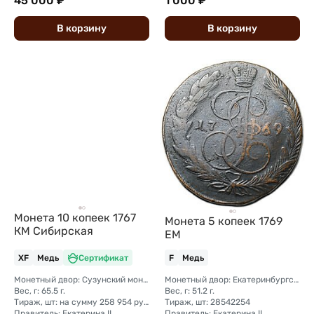
45 000 ₽
1 000 ₽
В
корзину
В
корзину
Монета 10 копеек 1767
Монета 5 копеек 1769
КМ Сибирская
ЕМ
XF
Медь
Сертификат
F
Медь
Монетный двор: Сузунский монетный двор (Сибирь)
Монетный двор: Екатеринбургский монетный двор
Вес, г: 65.5 г.
Вес, г: 51.2 г.
Тираж, шт: на сумму 258 954 рубля 5 копеек (сумма 10 копеек + 5 копеек +2 копейки + 1 копейка + денга + полушка)
Тираж, шт: 28542254
Правитель: Екатерина II
Правитель: Екатерина II