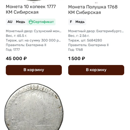
Монета 10 копеек 1777
Монета Полушка 1768
КМ Сибирская
КМ Сибирская
AU
Медь
Сертификат
F
Медь
Монетный двор: Сузунский монетный двор (Сибирь)
Монетный двор: Екатеринбургский монетный двор
Вес, г: 65.5 г.
Вес, г: 2.56 г.
Тираж, шт: на сумму 300 000 рублей (сумма 10 копеек + 5 копеек +2 копейки + 1 копейка + денга + полушка)
Тираж, шт: 5684280
Правитель: Екатерина II
Правитель: Екатерина II
Год: 1777
Год: 1768
45 000 ₽
1 500 ₽
В
корзину
В
корзину