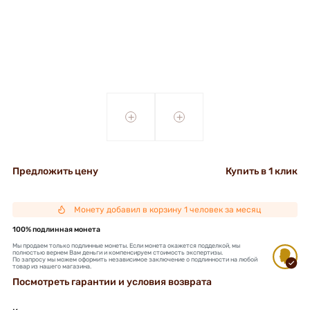
+
+
Предложить цену
Купить в 1 клик
Монету добавил в корзину 1 человек за месяц
100% подлинная монета
Мы продаем только подлинные монеты. Если монета окажется подделкой, мы
полностью вернем Вам деньги и компенсируем стоимость экспертизы.
По запросу мы можем оформить независимое заключение о подлинности на любой
товар из нашего магазина.
Посмотреть гарантии и условия возврата