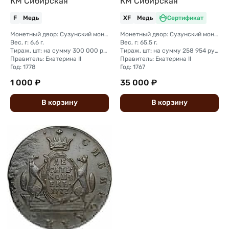
КМ Сибирская
КМ Сибирская
F
Медь
XF
Медь
Сертификат
Монетный двор: Сузунский монетный двор (Сибирь)
Монетный двор: Сузунский монетный двор (Сибирь)
Вес, г: 6.6 г.
Вес, г: 65.5 г.
Тираж, шт: на сумму 300 000 рублей (сумма 10 копеек + 5 копеек +2 копейки + 1 копейка + денга + полушка)
Тираж, шт: на сумму 258 954 рубля 5 копеек (сумма 10 копеек + 5 копеек +2 копейки + 1 копейка + денга + полушка)
Правитель: Екатерина II
Правитель: Екатерина II
Год: 1778
Год: 1767
1 000 ₽
35 000 ₽
В
корзину
В
корзину