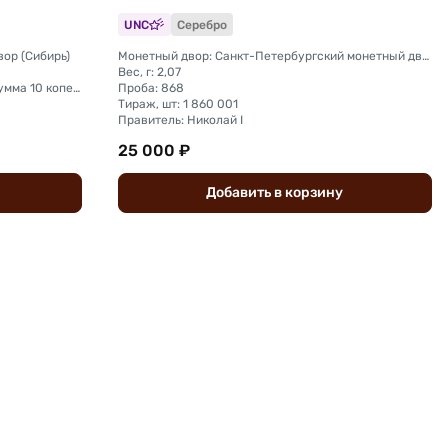
UNC
Серебро
ор (Сибирь)
Монетный двор: Санкт-Петербургский монетный двор
Вес, г: 2,07
Тираж, шт: на сумму 300 000 рублей (сумма 10 копеек + 5 копеек +2 копейки + 1 копейка + денга + полушка)
Проба: 868
Тираж, шт: 1 860 001
Правитель: Николай I
25 000 ₽
Добавить
в
корзину