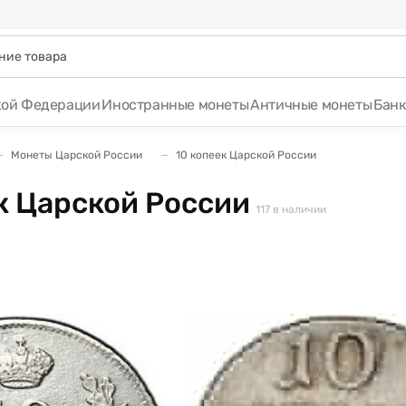
кой Федерации
Иностранные монеты
Античные монеты
Бан
Монеты Царской России
10 копеек Царской России
к Царской России
117
в наличии