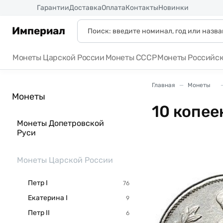
Россия
Гарантии
Доставка
Оплата
Контакты
Новинки
Империал
Монеты Царской России
Монеты СССР
Монеты Российс
Главная
Монеты
Монеты
10 копее
Монеты Допетровской
Руси
Монеты Царской России
Петр I
Екатерина I
Петр II