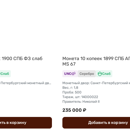
к 1900 СПБ ФЗ слаб
Монета 10 копеек 1899 СПБ А
MS 67
Слаб
UNC
Серебро
Слаб
Монетный двор: Санкт-Петербургский монетный двор
Вес, г: 1,8
Проба: 500
Тираж, шт: 14000022
Правитель: Николай II
235 000 ₽
ить
в
корзину
Добавить
в
корзину