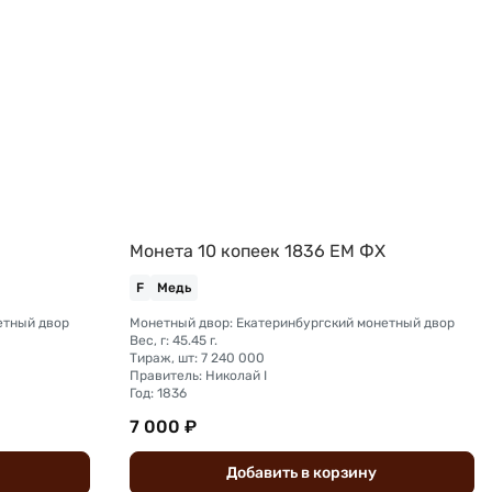
Х
Монета 10 копеек 1836 ЕМ ФХ
F
Медь
етный двор
Монетный двор: Екатеринбургский монетный двор
Вес, г: 45.45 г.
Тираж, шт: 7 240 000
Правитель: Николай I
Год: 1836
7 000 ₽
Добавить
в
корзину