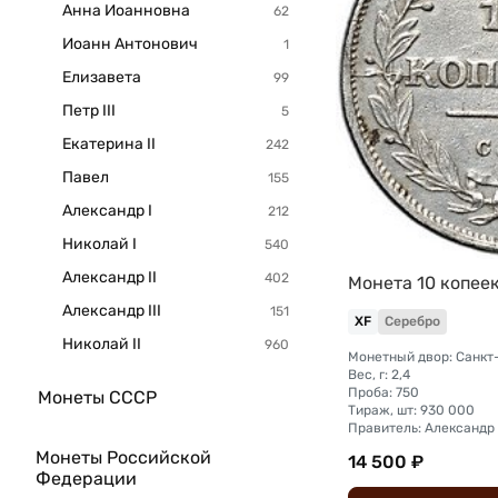
Анна Иоанновна
Иоанн Антонович
Елизавета
Петр III
Екатерина II
Павел
Александр I
Николай I
Александр II
Монета 10 копеек
Александр III
XF
Серебро
Николай II
Вес, г: 2,4
Проба: 750
Монеты СССР
Тираж, шт: 930 000
Правитель: Александр 
Монеты Российской
14 500 ₽
Федерации