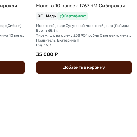
бирская
Монета 10 копеек 1767 КМ Сибирская
XF
Медь
Сертификат
ор (Сибирь)
Монетный двор: Сузунский монетный двор (Сибирь)
Вес, г: 65.5 г.
Тираж, шт: на сумму 300 000 рублей (сумма 10 копеек + 5 копеек +2 копейки + 1 копейка + денга + полушка)
Тираж, шт: на сумму 258 954 рубля 5 копеек (сумма 10 копеек + 5 копеек +2 копейки + 1 копейка + денга + полушка)
Правитель: Екатерина II
Год: 1767
35 000 ₽
Добавить
в
корзину