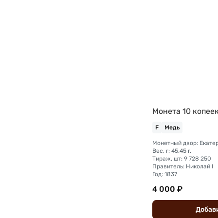
Монета 10 копеек
F
Медь
Монетный двор: Екате
Вес, г: 45.45 г.
Тираж, шт: 9 728 250
Правитель: Николай I
Год: 1837
4 000 ₽
Добав