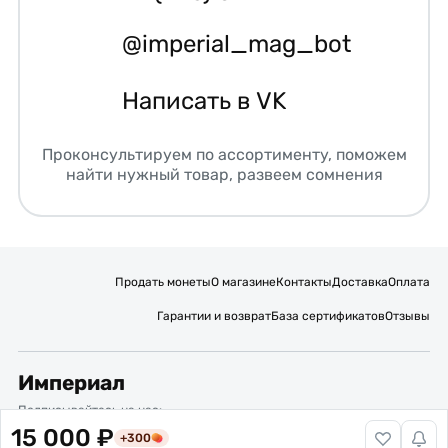
@imperial_mag_bot
Написать в VK
Проконсультируем по ассортименту, поможем
найти нужный товар, развеем сомнения
Продать монеты
О магазине
Контакты
Доставка
Оплата
Гарантии и возврат
База сертификатов
Отзывы
Империал
Подписывайтесь на нас:
15 000 ₽
+300
Вакансии