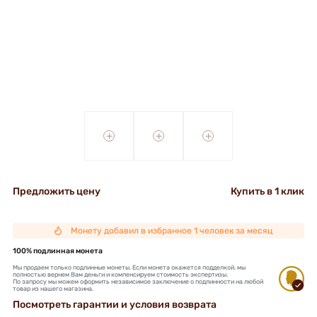
+
+
+
Предложить цену
Купить в 1 клик
Монету добавил в избранное 1 человек за месяц
100% подлинная монета
Мы продаем только подлинные монеты. Если монета окажется подделкой, мы
полностью вернем Вам деньги и компенсируем стоимость экспертизы.
По запросу мы можем оформить независимое заключение о подлинности на любой
товар из нашего магазина.
Посмотреть гарантии и условия возврата