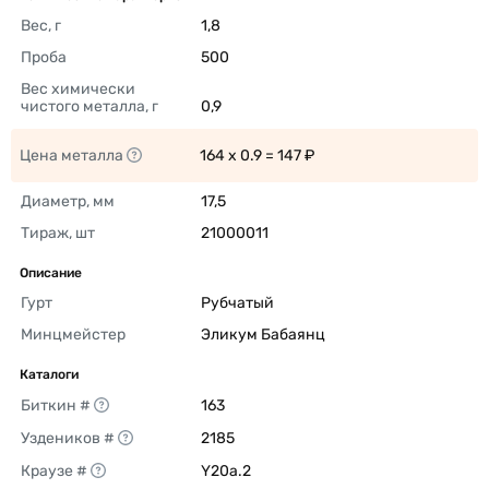
Вес, г
1,8 
Проба
500 
Вес химически 
чистого металла, г
0,9 
Цена металла
164 x 0.9 = 147 ₽ 
Диаметр, мм
17,5 
Тираж, шт
21000011 
Описание
Гурт
Рубчатый 
Минцмейстер
Эликум Бабаянц 
Каталоги
Биткин #
163 
Уздеников #
2185 
Краузе #
Y20a.2 