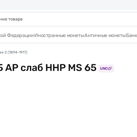
кой Федерации
Иностранные монеты
Античные монеты
Бан
я 2 (1894-1917)
Б АР слаб ННР MS 65
UNC