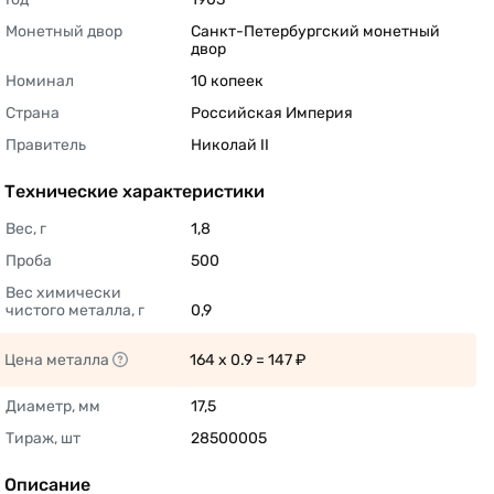
Монетный двор
Санкт-Петербургский монетный 
двор 
Номинал
10 копеек 
Страна
Российская Империя 
Правитель
Николай II 
Технические характеристики
Вес, г
1,8 
Проба
500 
Вес химически 
чистого металла, г
0,9 
Цена металла
164 x 0.9 = 147 ₽ 
Диаметр, мм
17,5 
Тираж, шт
28500005 
Описание