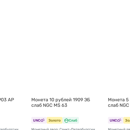
903 АР
Монета 10 рублей 1909 ЭБ
Монета 5
слаб NGC MS 63
слаб NGC
UNC
Золото
Слаб
UNC
Зо
Монетный двор: Санкт-Петербургский монетный двор
Монетный двор: Санкт-Петербургский монетный двор