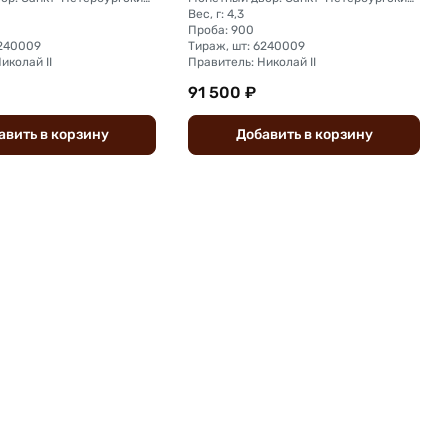
Вес, г: 4,3
Проба: 900
6240009
Тираж, шт: 6240009
иколай II
Правитель: Николай II
91 500 ₽
авить
в
корзину
Добавить
в
корзину