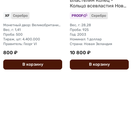
Властелин Колец -
Кольцо всевластия Новая
Зеландия
XF
Серебро
PROOF
Серебро
Монетный двор: Великобритания, Лондон
Вес, г: 28,28
Вес, г: 1,41
Проба: 925
Проба: 500
Год: 2003
Тираж, шт: 4.400.000
Номинал: 1 доллар
Правитель: Георг VI
Страна: Новая Зеландия
800 ₽
10 800 ₽
В
корзину
В
корзину