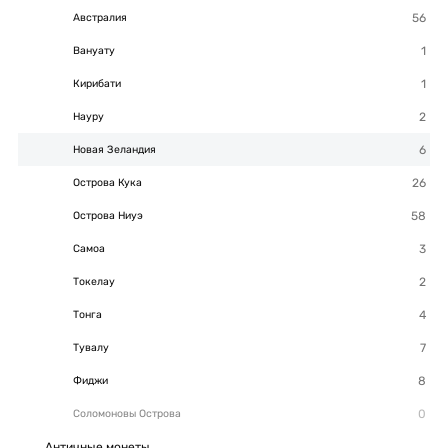
Австралия
Вануату
Кирибати
Науру
Новая Зеландия
Острова Кука
Острова Ниуэ
Самоа
Токелау
Тонга
Тувалу
Фиджи
Соломоновы Острова
Античные монеты