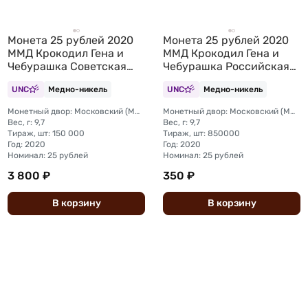
Монета 25 рублей 2020
Монета 25 рублей 2020
ММД Крокодил Гена и
ММД Крокодил Гена и
Чебурашка Советская
Чебурашка Российская
мультипликация
(советская)
UNC
Медно-никель
UNC
Медно-никель
цветные, в блистере
мультипликация
Монетный двор: Московский (ММД)
Монетный двор: Московский (ММД)
Вес, г: 9,7
Вес, г: 9,7
Тираж, шт: 150 000
Тираж, шт: 850000
Год: 2020
Год: 2020
Номинал: 25 рублей
Номинал: 25 рублей
3 800 ₽
350 ₽
В
корзину
В
корзину