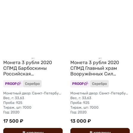
Монета 3 рубля 2020
Монета 3 рубля 2020
СПМД Барбоскины
СПМД Главный храм
Российская
Вооружённых Сил
мультипликация
России Воскресения
PROOF
Серебро
PROOF
Серебро
Христова 75 лет Победы
Монетный двор: Санкт-Петербургский (СПМД)
Монетный двор: Санкт-Петербургский (СПМД)
Вес, г: 33,63
Вес, г: 33,63
Проба: 925
Проба: 925
Тираж, шт: 7000
Тираж, шт: 7000
Год: 2020
Год: 2020
17 500 ₽
13 000 ₽
В
корзину
В
корзину