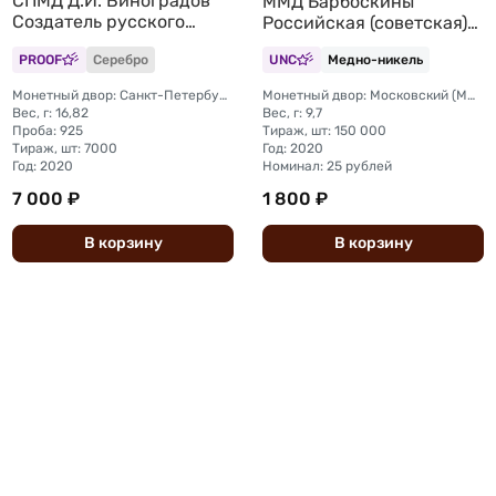
СПМД Д.И. Виноградов
ММД Барбоскины
Создатель русского
Российская (советская)
фарфора 300 лет со дня
мультипликация
PROOF
Серебро
UNC
Медно-никель
рождения
цветные, в блистере
Монетный двор: Санкт-Петербургский (СПМД)
Монетный двор: Московский (ММД)
Вес, г: 16,82
Вес, г: 9,7
Проба: 925
Тираж, шт: 150 000
Тираж, шт: 7000
Год: 2020
Год: 2020
Номинал: 25 рублей
7 000 ₽
1 800 ₽
В
корзину
В
корзину