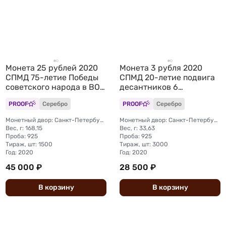
Монета 25 рублей 2020
Монета 3 рубля 2020
СПМД 75-летие Победы
СПМД 20-летие подвига
советского народа в ВОВ
десантников 6
(выпуск 2019)
парашютно-десантной
PROOF
Серебро
PROOF
Серебро
роты ВДВ
Монетный двор: Санкт-Петербургский (СПМД)
Монетный двор: Санкт-Петербургский (СПМД)
Вес, г: 168,15
Вес, г: 33,63
Проба: 925
Проба: 925
Тираж, шт: 1500
Тираж, шт: 3000
Год: 2020
Год: 2020
45 000 ₽
28 500 ₽
В
корзину
В
корзину