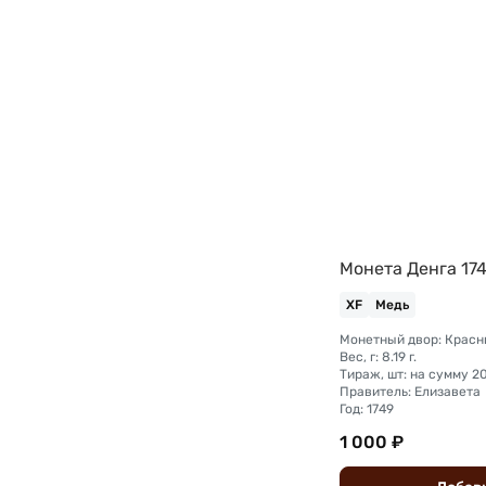
Монета Денга 17
XF
Медь
Вес, г: 8.19 г.
Правитель: Елизавета
Год: 1749
1 000 ₽