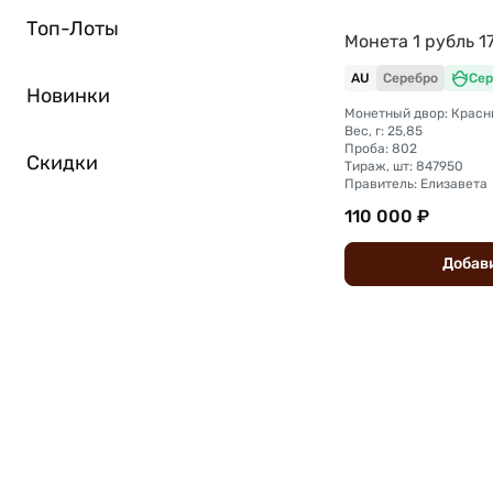
Топ-Лоты
Монета 1 рубль 
AU
Серебро
Сер
Новинки
Монетный двор: Красн
Вес, г: 25,85
Проба: 802
Скидки
Тираж, шт: 847950
Правитель: Елизавета
110 000 ₽
Добав