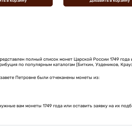
ить
в
корзину
Добавить
в
корзину
представлен полный список монет Царской России 1749 года
рибуция по популярным каталогам (Биткин, Уздеников, Крау
изавете Петровне были отчеканены монеты из:
ужные вам монеты 1749 года или оставить заявку на их подб