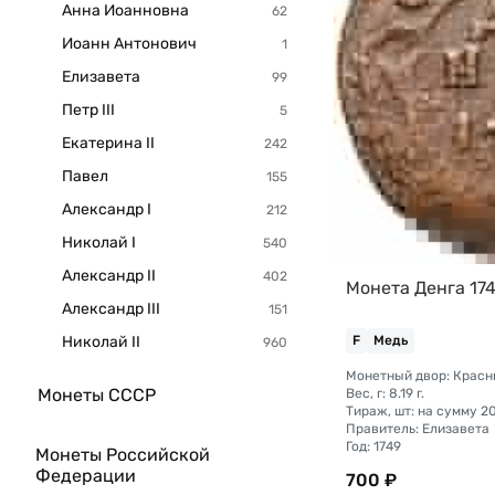
Анна Иоанновна
Иоанн Антонович
Елизавета
Петр III
Екатерина II
Павел
Александр I
Николай I
Александр II
Монета Денга 17
Александр III
Николай II
F
Медь
Монеты СССР
Вес, г: 8.19 г.
Правитель: Елизавета
Год: 1749
Монеты Российской
Федерации
700 ₽