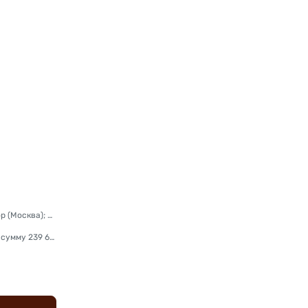
Монетный двор: Красный монетный двор (Москва); Екатеринбургский монетный двор
Тираж, шт: на сумму 207 140 рублей; на сумму 239 600 рублей