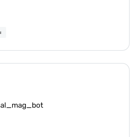
ы
ial_mag_bot