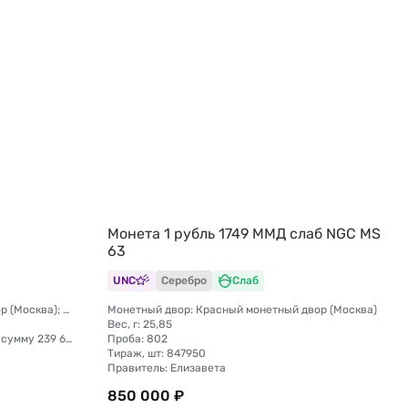
Монета 1 рубль 1749 ММД слаб NGC MS
63
UNC
Серебро
Слаб
Монетный двор: Красный монетный двор (Москва); Екатеринбургский монетный двор
Монетный двор: Красный монетный двор (Москва)
Вес, г: 25,85
Тираж, шт: на сумму 207 140 рублей; на сумму 239 600 рублей
Проба: 802
Тираж, шт: 847950
Правитель: Елизавета
850 000 ₽