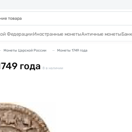
кой Федерации
Иностранные монеты
Античные монеты
Бан
Монеты Царской России
Монеты 1749 года
749 года
8
в наличии