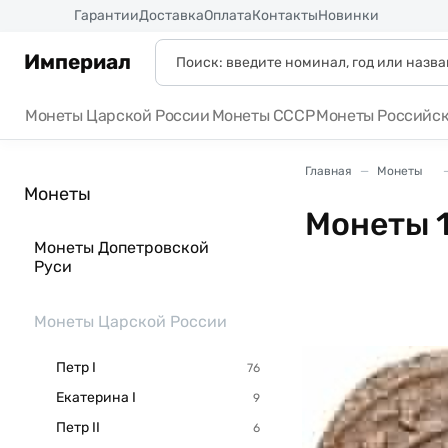
Россия
Гарантии
Доставка
Оплата
Контакты
Новинки
Империал
Монеты Царской России
Монеты СССР
Монеты Российс
Главная
Монеты
Монеты
Монеты 1
Монеты Допетровской
Руси
Монеты Царской России
Петр I
Екатерина I
Петр II