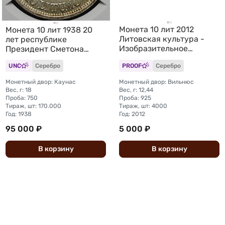
Монета 10 лит 2012
Монета 10 лит 1938 20
Литовская культура -
лет республике
Изобразительное
Президент Сметона
искусство Литва
Литва слаб CPRC MS 62
UNC
Серебро
PROOF
Серебро
Монетный двор: Каунас
Монетный двор: Вильнюс
Вес, г: 18
Вес, г: 12,44
Проба: 750
Проба: 925
Тираж, шт: 170.000
Тираж, шт: 4000
Год: 1938
Год: 2012
95 000 ₽
5 000 ₽
В
корзину
В
корзину