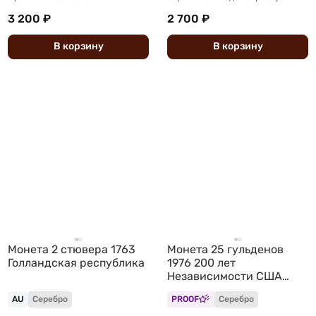
3 200 ₽
2 700 ₽
В
корзину
В
корзину
Монета 2 стювера 1763
Монета 25 гульденов
Голландская республика
1976 200 лет
Независимости США
Нидерландские
AU
Серебро
PROOF
Серебро
Антильские острова