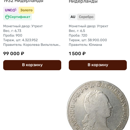
1932 Нидерланды
Нидерланды
UNC
Золото
Сертификат
AU
Серебро
Монетный двор: Утрехт
Монетный двор: Утрехт
Вес, г: 6,73
Вес, г: 6,5
Проба: 900
Проба: 720
Тираж, шт: 4.323.952
Тираж, шт: 38.900.000
Правитель: Королева Вильгельмина (1890 - 1948)
Правитель: Юлиана
99 000 ₽
1 500 ₽
В
корзину
В
корзину