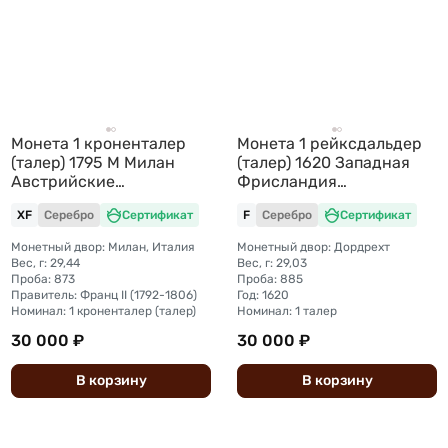
Монета 1 кроненталер
Монета 1 рейксдальдер
(талер) 1795 M Милан
(талер) 1620 Западная
Австрийские
Фрисландия
Нидерланды
Нидерланды
XF
Серебро
Сертификат
F
Серебро
Сертификат
Монетный двор: Милан, Италия
Монетный двор: Дордрехт
Вес, г: 29,44
Вес, г: 29,03
Проба: 873
Проба: 885
Правитель: Франц II (1792-1806)
Год: 1620
Номинал: 1 кроненталер (талер)
Номинал: 1 талер
30 000 ₽
30 000 ₽
В
корзину
В
корзину