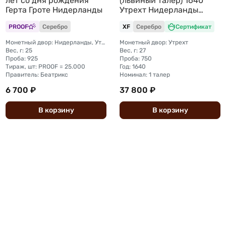
лет со дня рождения
(львиный талер) 1640
Герта Гроте Нидерланды
Утрехт Нидерланды
Голландия
PROOF
Серебро
XF
Серебро
Сертификат
Монетный двор: Нидерланды, Утрехт
Монетный двор: Утрехт
Вес, г: 25
Вес, г: 27
Проба: 925
Проба: 750
Тираж, шт: PROOF = 25.000
Год: 1640
Правитель: Беатрикс
Номинал: 1 талер
6 700 ₽
37 800 ₽
В
корзину
В
корзину