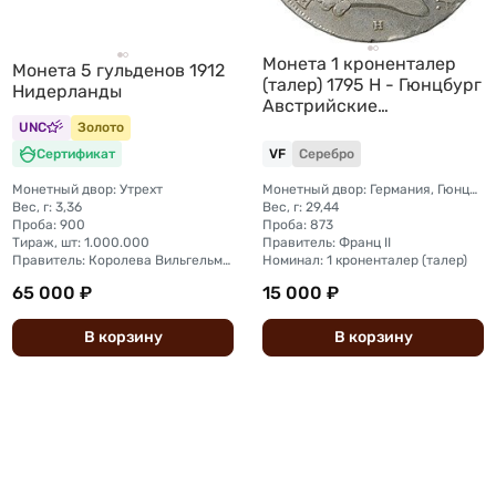
Монета 1 кроненталер
Монета 5 гульденов 1912
(талер) 1795 H - Гюнцбург
Нидерланды
Австрийские
Нидерланды
UNC
Золото
Сертификат
VF
Серебро
Монетный двор: Утрехт
Монетный двор: Германия, Гюнцбург
Вес, г: 3,36
Вес, г: 29,44
Проба: 900
Проба: 873
Тираж, шт: 1.000.000
Правитель: Франц II
Правитель: Королева Вильгельмина (1890 - 1948)
Номинал: 1 кроненталер (талер)
65 000 ₽
15 000 ₽
В
корзину
В
корзину