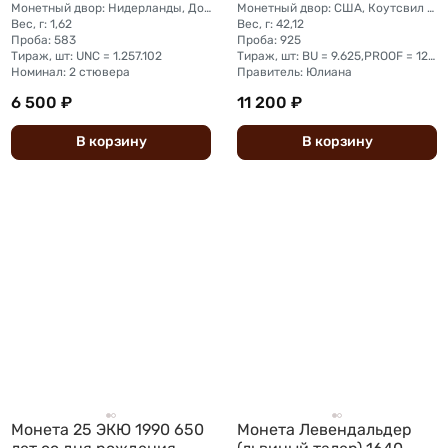
Монетный двор: Нидерланды, Дордрехт
Монетный двор: США, Коутсвил (Franklin Mint)
Вес, г: 1,62
Вес, г: 42,12
Проба: 583
Проба: 925
Тираж, шт: UNC = 1.257.102
Тираж, шт: BU = 9.625,PROOF = 12.788
Номинал: 2 стювера
Правитель: Юлиана
6 500 ₽
11 200 ₽
В
корзину
В
корзину
Монета 25 ЭКЮ 1990 650
Монета Левендальдер