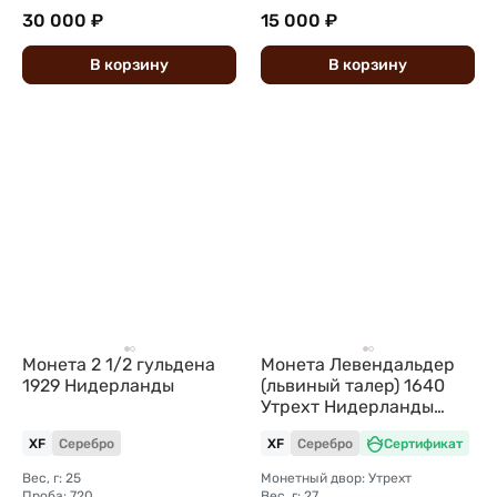
30 000 ₽
15 000 ₽
В
корзину
В
корзину
Монета 2 1/2 гульдена
Монета Левендальдер
1929 Нидерланды
(львиный талер) 1640
Утрехт Нидерланды
Голландия
XF
Серебро
XF
Серебро
Сертификат
Вес, г: 25
Монетный двор: Утрехт
Проба: 720
Вес, г: 27