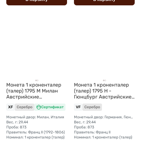
Монета 1 кроненталер
Монета 1 кроненталер
(талер) 1795 M Милан
(талер) 1795 H -
Австрийские
Гюнцбург Австрийские
Нидерланды
Нидерланды
XF
Серебро
Сертификат
VF
Серебро
Монетный двор: Милан, Италия
Монетный двор: Германия, Гюнцбург
Вес, г: 29,44
Вес, г: 29,44
Проба: 873
Проба: 873
Правитель: Франц II (1792-1806)
Правитель: Франц II
Номинал: 1 кроненталер (талер)
Номинал: 1 кроненталер (талер)