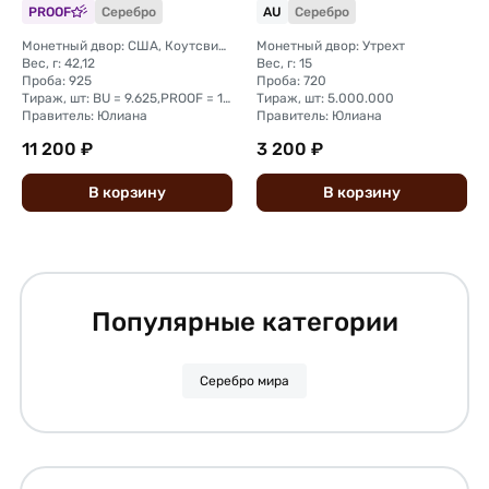
PROOF
Серебро
AU
Серебро
Антильские острова
Монетный двор: США, Коутсвил (Franklin Mint)
Монетный двор: Утрехт
Вес, г: 42,12
Вес, г: 15
Проба: 925
Проба: 720
Тираж, шт: BU = 9.625,PROOF = 12.788
Тираж, шт: 5.000.000
Правитель: Юлиана
Правитель: Юлиана
11 200 ₽
3 200 ₽
В
корзину
В
корзину
Популярные категории
Серебро мира