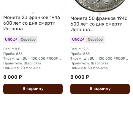
Монета 20 франков 1946
Монета 50 франков 1946
600 лет со дня смерти
600 лет со дня смерти
Иоганна
Иоганна
Люксембургского
Люксембургского
Люксембург
UNC
Серебро
UNC
Серебро
Люксембург
Вес, г: 8,5
Вес, г: 12,5
Проба: 835
Проба: 835
Тираж, шт: BU = 100.000,PROOF = 100
Тираж, шт: BU = 100.000,PROOF = 100
Правитель: Шарлотта
Правитель: Шарлотта
Номинал: 20 франков
Номинал: 50 франков
8 000 ₽
8 000 ₽
В
корзину
В
корзину