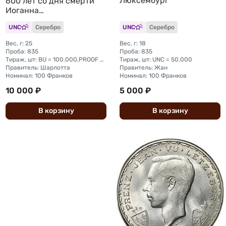
Люксембург
600 лет со дня смерти
Иоганна
Люксембургского
UNC
Серебро
UNC
Серебро
Люксембург
Вес, г: 25
Вес, г: 18
Проба: 835
Проба: 835
Тираж, шт: BU = 100.000,PROOF = 100
Тираж, шт: UNC = 50.000
Правитель: Шарлотта
Правитель: Жан
Номинал: 100 Франков
Номинал: 100 Франков
10 000 ₽
5 000 ₽
В
корзину
В
корзину