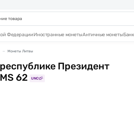
кой Федерации
Иностранные монеты
Античные монеты
Бан
Монеты Литвы
т республике Президент
 MS 62
UNC