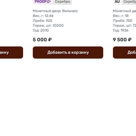
PROOF
Серебро
AU
Сереб
Монетный двор: Вильнюс
Монетный дв
Вес, г: 12,44
Вес, г: 18
Проба: 925
Проба: 750
Тираж, шт: 10000
Тираж, шт: 7
Год: 2010
Год: 1936
5 000 ₽
9 500 ₽
зину
Добавить
в
корзину
Доб