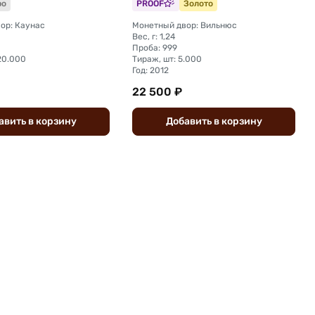
ро
PROOF
Золото
ор: Каунас
Монетный двор: Вильнюс
Вес, г: 1,24
Проба: 999
20.000
Тираж, шт: 5.000
Год: 2012
22 500 ₽
авить
в
корзину
Добавить
в
корзину