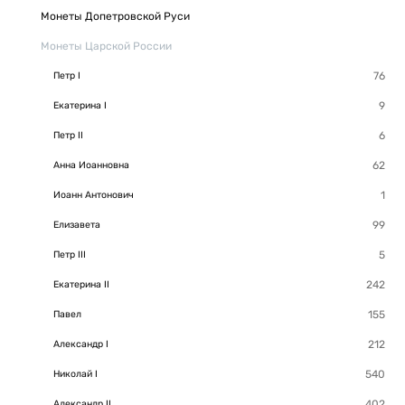
Монеты Допетровской Руси
Монеты Царской России
Петр I
Екатерина I
Петр II
Анна Иоанновна
Иоанн Антонович
Елизавета
Петр III
Екатерина II
Павел
Александр I
Николай I
Александр II