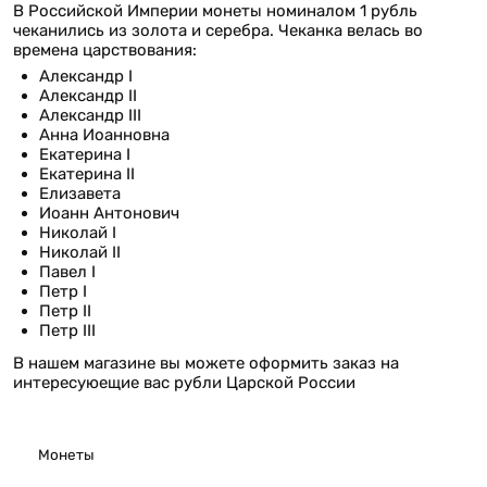
В Российской Империи монеты номиналом 1 рубль
чеканились из золота и серебра. Чеканка велась во
времена царствования:
Александр I
Александр II
Александр III
Анна Иоанновна
Екатерина I
Екатерина II
Елизавета
Иоанн Антонович
Николай I
Николай II
Павел I
Петр I
Петр II
Петр III
В нашем магазине вы можете оформить заказ на
интересуюещие вас рубли Царской России
Монеты