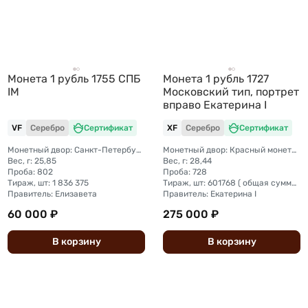
Монета 1 рубль 1755 СПБ
Монета 1 рубль 1727
IM
Московский тип, портрет
вправо Екатерина I
VF
Серебро
Сертификат
XF
Серебро
Сертификат
Монетный двор: Санкт-Петербургский монетный двор
Монетный двор: Красный монетный двор (Москва)
Вес, г: 25,85
Вес, г: 28,44
Проба: 802
Проба: 728
Тираж, шт: 1 836 375
Тираж, шт: 601768 ( общая сумма чеканки на Красном и С.-Петербургскомных дворах, чеканились как с портретом Екатерины I так и с портретом Петра II )
Правитель: Елизавета
Правитель: Екатерина I
60 000 ₽
275 000 ₽
В
корзину
В
корзину