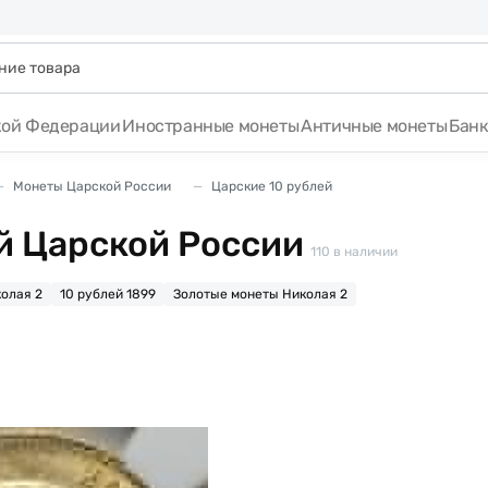
кой Федерации
Иностранные монеты
Античные монеты
Бан
Монеты Царской России
Царские 10 рублей
й Царской России
110
в наличии
олая 2
10 рублей 1899
Золотые монеты Николая 2