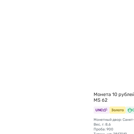
Монета 10 рубле
MS 62
UNC
Золото
Вес, г: 8,6
Проба: 900
Тираж, шт: 2817019