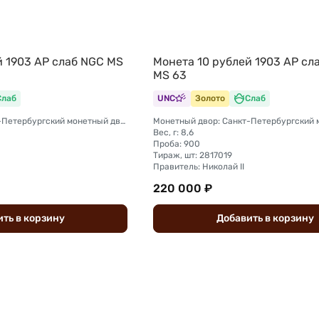
й 1903 АР слаб NGC MS
Монета 10 рублей 1903 АР сл
MS 63
Слаб
UNC
Золото
Слаб
Монетный двор: Санкт-Петербургский монетный двор
Вес, г: 8,6
Проба: 900
Тираж, шт: 2817019
Правитель: Николай II
220 000 ₽
ить
в
корзину
Добавить
в
корзину