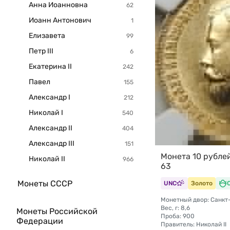
Анна Иоанновна
Иоанн Антонович
Елизавета
Петр III
Екатерина II
Павел
Александр I
Николай I
Александр II
Александр III
Монета 10 рубле
Николай II
63
Монеты СССР
UNC
Золото
Вес, г: 8,6
Монеты Российской
Проба: 900
Федерации
Правитель: Николай II