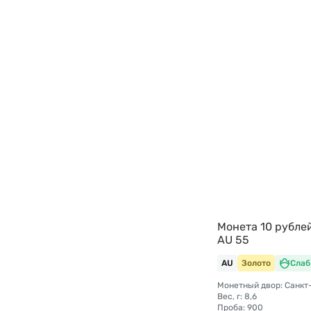
Монета 10 рубле
AU 55
AU
Золото
Слаб
Вес, г: 8,6
Проба: 900