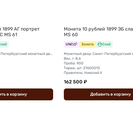
 1899 АГ портрет
Монета 10 рублей 1899 ЭБ сл
C MS 61
MS 60
Слаб
UNC
Золото
Слаб
Монетный двор: Санкт-Петербургский монетный двор
Вес, г: 8,6
Проба: 900
Тираж, шт: 27600013
Правитель: Николай II
162 500 ₽
ить
в
корзину
Добавить
в
корзину