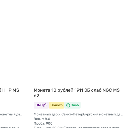
аб ННР MS
Монета 10 рублей 1911 ЭБ слаб NGC MS
62
UNC
Золото
Слаб
Монетный двор: Санкт-Петербургский монетный двор
Монетный двор: Санкт-Петербургский монетный двор
Вес, г: 8,6
Проба: 900
Тираж, шт: 50 011 (Советское правительство с декабря 1925 г. по март 1926 г. отчеканило 2 011 000 10-ти рублевого достоинства царского образца, предположительно штемпелями 1911 г.)
Тираж, шт: 50 011 (Советское правительство с декабря 1925 г. по март 1926 г. отчеканило 2 011 000 10-ти рублевого достоинства царского образца, предположительно штемпелями 1911 г.)