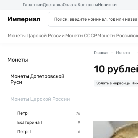
Россия
Гарантии
Доставка
Оплата
Контакты
Новинки
Империал
Монеты Царской России
Монеты СССР
Монеты Российс
Главная
Монеты
Монеты
10 рубле
Монеты Допетровской
Руси
Золотые червонцы Ник
Монеты Царской России
Петр I
Екатерина I
Петр II