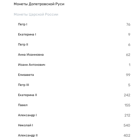
Монеты Допетровской Руси
Монеты Царской России
Петр I
Екатерина I
Петр II
Анна Иоанновна
Иоанн Антонович
Елизавета
Петр III
Екатерина II
Павел
Александр I
Николай I
Александр II