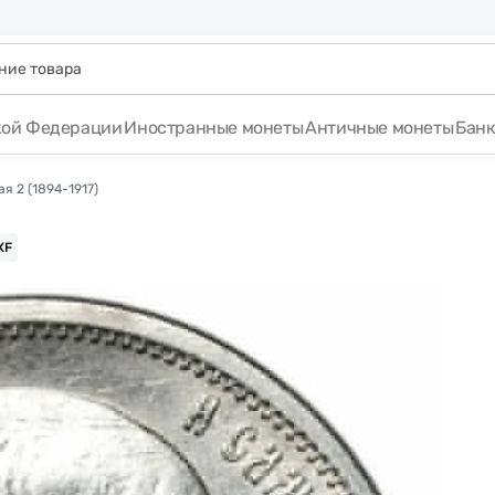
кой Федерации
Иностранные монеты
Античные монеты
Бан
я 2 (1894-1917)
XF