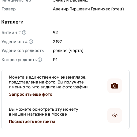
Минцмейстер
Эликум Бабаянц 
Гравер
Авенир Гиршевич Грилихес (отец) 
Каталоги
Биткин #
92 
Уздеников #
2197 
Уздеников редкость
редкая (черта) 
Конрос редкость
R1 
Монета в единственном экземпляре,
представлена на фото. Вы получите
именно то, что видите на фотографии
Запросить еще фото
Вы можете осмотреть эту монету
в нашем магазине в Москве
Посмотреть контакты