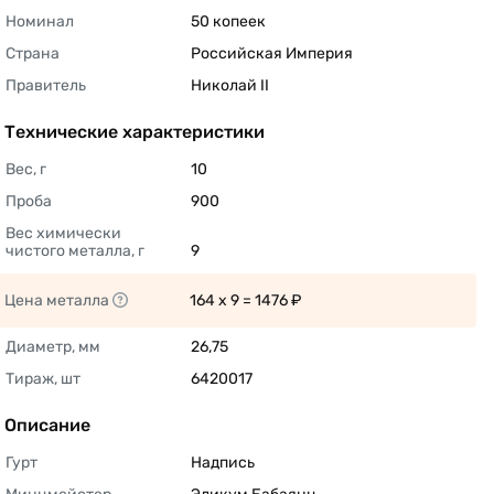
Номинал
50 копеек 
Страна
Российская Империя 
Правитель
Николай II 
Технические характеристики
Вес, г
10 
Проба
900 
Вес химически 
чистого металла, г
9 
Цена металла
164 x 9 = 1476 ₽ 
Диаметр, мм
26,75 
Тираж, шт
6420017 
Описание
Гурт
Надпись 