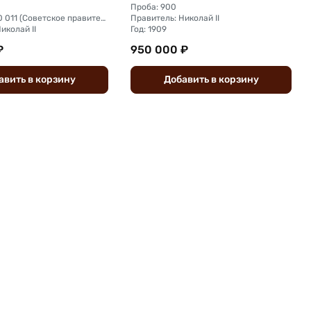
Проба: 900
Тираж, шт: 50 011 (Советское правительство с декабря 1925 г. по март 1926 г. отчеканило 2 011 000 10-ти рублевого достоинства царского образца, предположительно штемпелями 1911 г.)
Правитель: Николай II
иколай II
Год: 1909
₽
950 000 ₽
авить
в
корзину
Добавить
в
корзину