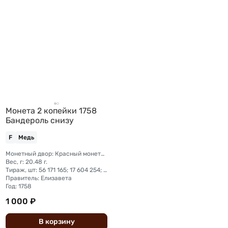
Монета 2 копейки 1758
Бандероль снизу
F
Медь
Монетный двор: Красный монетный двор (Москва); Екатеринбургский монетный двор; Санкт-Петербургский монетный двор; Сестрорецкий монетный двор
Вес, г: 20.48 г.
Тираж, шт: 56 171 165; 17 604 254; 20 620 300; 6 426 090
Правитель: Елизавета
Год: 1758
1 000 ₽
В
корзину