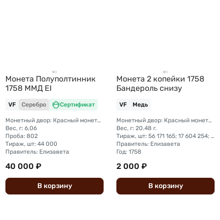
Монета Полуполтинник
Монета 2 копейки 1758
1758 ММД ЕI
Бандероль снизу
VF
Серебро
Сертификат
VF
Медь
Монетный двор: Красный монетный двор (Москва)
Монетный двор: Красный монетный двор (Москва); Екатеринбургский монетный двор; Санкт-Петербургский монетный двор; Сестрорецкий монетный двор
Вес, г: 6,06
Вес, г: 20.48 г.
Проба: 802
Тираж, шт: 56 171 165; 17 604 254; 20 620 300; 6 426 090
Тираж, шт: 44 000
Правитель: Елизавета
Правитель: Елизавета
Год: 1758
40 000 ₽
2 000 ₽
В
корзину
В
корзину