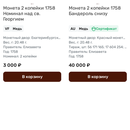
Монета 2 копейки 1758
Монета 2 копейки 1758
Номинал над св.
Бандероль снизу
Георгием
VF
Медь
AU
Медь
Сертификат
Монетный двор: Екатеринбургский монетный двор
Монетный двор: Красный монетный двор (Москва) (?)
Вес, г: 20.48 г.
Вес, г: 20.48 г.
Правитель: Елизавета
Тираж, шт: 56 171 165; 17 604 254; 20 620 300; 6 426 090
Год: 1758
Правитель: Елизавета
Номинал: 2 копейки
Год: 1758
3 000 ₽
40 000 ₽
В
корзину
В
корзину