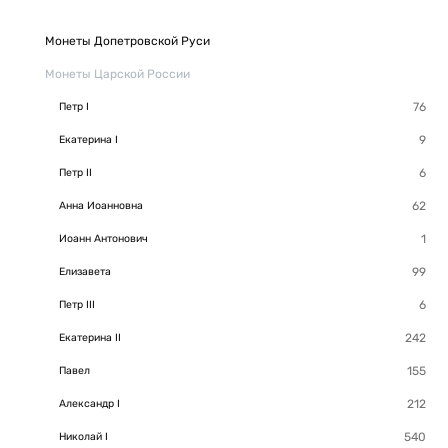
Монеты Допетровской Руси
Монеты Царской России
Петр I
Екатерина I
Петр II
Анна Иоанновна
Иоанн Антонович
Елизавета
Петр III
Екатерина II
Павел
Александр I
Николай I