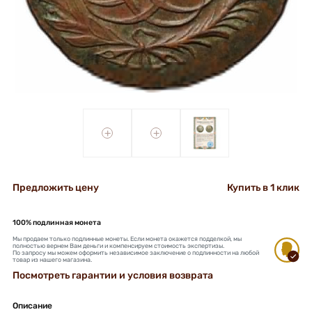
+
+
Предложить цену
Купить в 1 клик
100% подлинная монета
Мы продаем только подлинные монеты. Если монета окажется подделкой, мы
полностью вернем Вам деньги и компенсируем стоимость экспертизы.
По запросу мы можем оформить независимое заключение о подлинности на любой
товар из нашего магазина.
Посмотреть гарантии и условия возврата
Описание