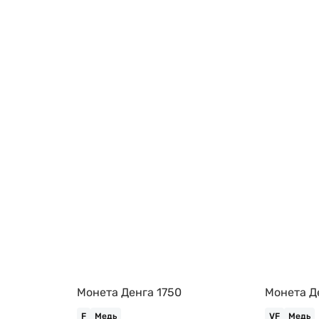
Монета Денга 1750
Монета Д
F
Медь
VF
Медь