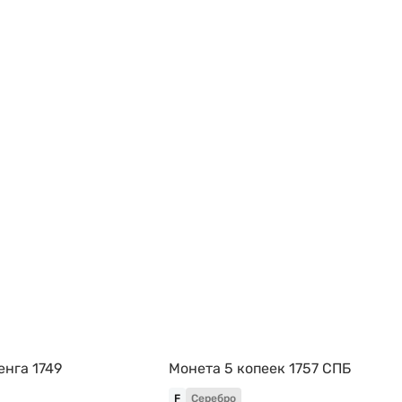
енга 1749
Монета 5 копеек 1757 СПБ
F
Серебро