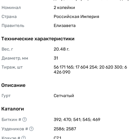
Номинал
2 копейки 
Страна
Российская Империя 
Правитель
Елизавета 
Технические характеристики
Вес, г
20.48 г. 
Диаметр, мм
31 
Тираж, шт
56 171 165; 17 604 254; 20 620 300; 6 
426 090 
Описание
Гурт
Сетчатый 
Каталоги
Биткин #
392; 470; 541; 545; 469 
Уздеников #
2586; 2587 
Краузе #
C7.1 