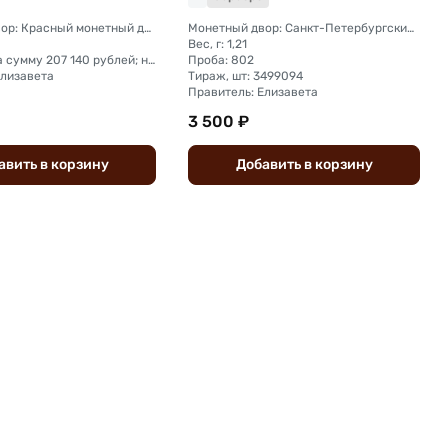
Монетный двор: Красный монетный двор (Москва); Екатеринбургский монетный двор
Монетный двор: Санкт-Петербургский монетный двор
Вес, г: 1,21
Тираж, шт: на сумму 207 140 рублей; на сумму 239 600 рублей
Проба: 802
Елизавета
Тираж, шт: 3499094
Правитель: Елизавета
3 500 ₽
авить
в
корзину
Добавить
в
корзину