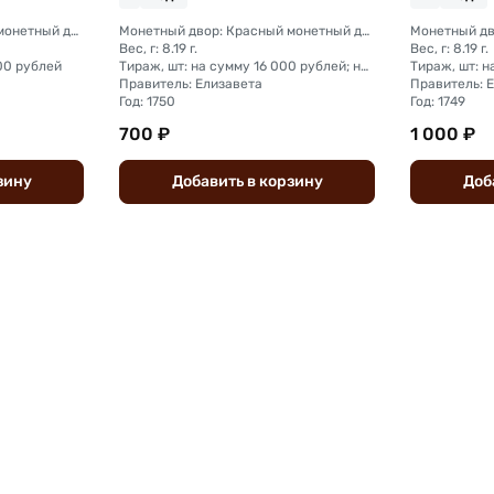
Монетный двор: Красный монетный двор (Москва)
Монетный двор: Красный монетный двор (Москва); Екатеринбургский монетный двор
Вес, г: 8.19 г.
Вес, г: 8.19 г.
00 рублей
Тираж, шт: на сумму 16 000 рублей; на сумму 258 980 рублей
Правитель: Елизавета
Правитель: 
Год: 1750
Год: 1749
700 ₽
1 000 ₽
зину
Добавить
в
корзину
Доб