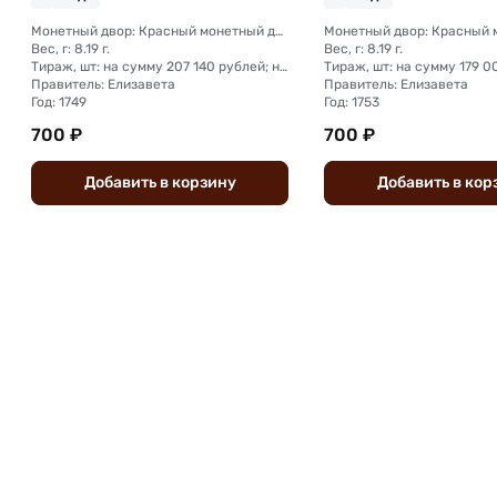
Монетный двор: Красный монетный двор (Москва); Екатеринбургский монетный двор
Вес, г: 8.19 г.
Вес, г: 8.19 г.
Тираж, шт: на сумму 207 140 рублей; на сумму 239 600 рублей
Тираж, шт: на сумму 179 0
Правитель: Елизавета
Правитель: Елизавета
Год: 1749
Год: 1753
700 ₽
700 ₽
Добавить
в
корзину
Добавить
в
кор