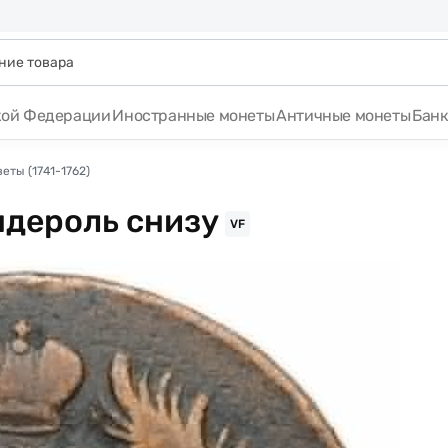
кой Федерации
Иностранные монеты
Античные монеты
Бан
еты (1741-1762)
ндероль снизу
VF