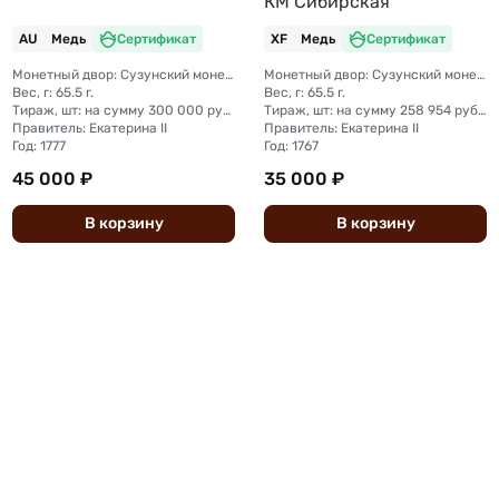
КМ Сибирская
AU
Медь
Сертификат
XF
Медь
Сертификат
Монетный двор: Сузунский монетный двор (Сибирь)
Монетный двор: Сузунский монетный двор (Сибирь)
Вес, г: 65.5 г.
Вес, г: 65.5 г.
Тираж, шт: на сумму 300 000 рублей (сумма 10 копеек + 5 копеек +2 копейки + 1 копейка + денга + полушка)
Тираж, шт: на сумму 258 954 рубля 5 копеек (сумма 10 копеек + 5 копеек +2 копейки + 1 копейка + денга + полушка)
Правитель: Екатерина II
Правитель: Екатерина II
Год: 1777
Год: 1767
45 000 ₽
35 000 ₽
В
корзину
В
корзину