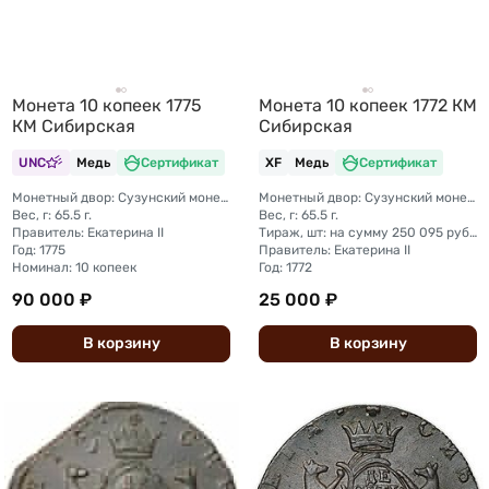
Монета 10 копеек 1775
Монета 10 копеек 1772 КМ
КМ Сибирская
Сибирская
UNC
Медь
Сертификат
XF
Медь
Сертификат
Монетный двор: Сузунский монетный двор (Сибирь)
Монетный двор: Сузунский монетный двор (Сибирь)
Вес, г: 65.5 г.
Вес, г: 65.5 г.
Правитель: Екатерина II
Тираж, шт: на сумму 250 095 рублей 85 копеек (сумма 10 копеек + 5 копеек +2 копейки + 1 копейка + денга + полушка)
Год: 1775
Правитель: Екатерина II
Номинал: 10 копеек
Год: 1772
90 000 ₽
25 000 ₽
В
корзину
В
корзину