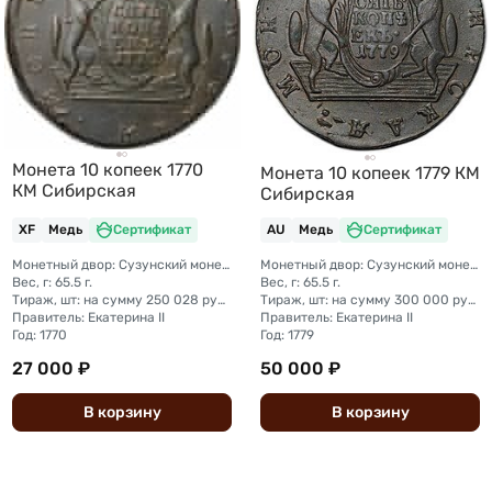
Монета 10 копеек 1770
Монета 10 копеек 1779 КМ
КМ Сибирская
Сибирская
XF
Медь
Сертификат
AU
Медь
Сертификат
Монетный двор: Сузунский монетный двор (Сибирь)
Монетный двор: Сузунский монетный двор (Сибирь)
Вес, г: 65.5 г.
Вес, г: 65.5 г.
Тираж, шт: на сумму 250 028 рублей 96 копеек (сумма 10 копеек + 5 копеек +2 копейки + 1 копейка + денга + полушка)
Тираж, шт: на сумму 300 000 рублей (сумма 10 копеек + 5 копеек +2 копейки + 1 копейка + денга + полушка)
Правитель: Екатерина II
Правитель: Екатерина II
Год: 1770
Год: 1779
27 000 ₽
50 000 ₽
В
корзину
В
корзину