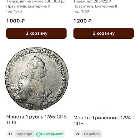
Тираж, шт: на сумму 300 000 рублей (сумма 10 копеек + 5 копеек +2 копейки + 1 копейка + денга + полушка)
Тираж, шт: 28542254
Правитель: Екатерина II
Правитель: Екатерина II
Год: 1778
Год: 1769
1 000 ₽
1 200 ₽
В
корзину
В
корзину
Монета 1 рубль 1765 СПБ
Монета Гривенник 1794
TI ЯI
СПБ
XF
Серебро
Сертификат
VG
Серебро