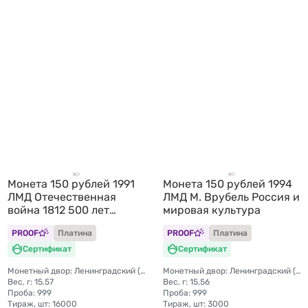
Монета 150 рублей 1991
Монета 150 рублей 1994
ЛМД Отечественная
ЛМД М. Врубель Россия и
война 1812 500 лет
мировая культура
единого Русского
PROOF
Платина
PROOF
Платина
государства
Сертификат
Сертификат
Монетный двор: Ленинградский (ЛМД)
Монетный двор: Ленинградский (ЛМД)
Вес, г: 15,57
Вес, г: 15,56
Проба: 999
Проба: 999
Тираж, шт: 16000
Тираж, шт: 3000