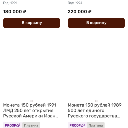
Год: 1991
Год: 1994
180 000 ₽
220 000 ₽
В
корзину
В
корзину
Монета 150 рублей 1991
Монета 150 рублей 1989
ЛМД 250 лет открытия
500 лет единого
Русской Америки Иоанн
Русского государства
Вениаминов миссионер
Стояние на Угре 1480
PROOF
Платина
PROOF
Платина
и просветитель