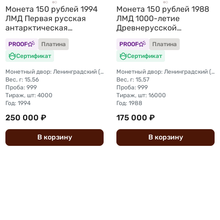
Монета 150 рублей 1994
Монета 150 рублей 1988
ЛМД Первая русская
ЛМД 1000-летие
антарктическая
Древнерусской
экспедиция
литературы Слово о
PROOF
Платина
PROOF
Платина
полку Игореве
Сертификат
Сертификат
Монетный двор: Ленинградский (ЛМД)
Монетный двор: Ленинградский (ЛМД)
Вес, г: 15,56
Вес, г: 15,57
Проба: 999
Проба: 999
Тираж, шт: 4000
Тираж, шт: 16000
Год: 1994
Год: 1988
250 000 ₽
175 000 ₽
В
корзину
В
корзину