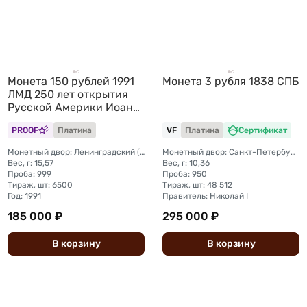
Монета 150 рублей 1991
Монета 3 рубля 1838 СПБ
ЛМД 250 лет открытия
Русской Америки Иоанн
Вениаминов миссионер
PROOF
Платина
VF
Платина
Сертификат
и просветитель
Монетный двор: Ленинградский (ЛМД)
Монетный двор: Санкт-Петербургский монетный двор
Вес, г: 15,57
Вес, г: 10,36
Проба: 999
Проба: 950
Тираж, шт: 6500
Тираж, шт: 48 512
Год: 1991
Правитель: Николай I
185 000 ₽
295 000 ₽
В
корзину
В
корзину