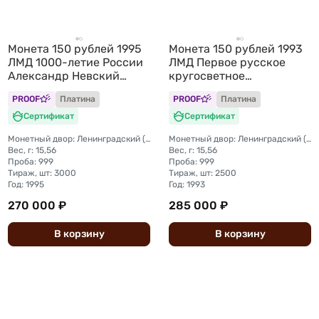
Монета 150 рублей 1995
Монета 150 рублей 1993
ЛМД 1000-летие России
ЛМД Первое русское
Александр Невский
кругосветное
Сражение на реке Нева
путешествие -
PROOF
Платина
PROOF
Платина
Английская набережная
Сертификат
Сертификат
Монетный двор: Ленинградский (ЛМД)
Монетный двор: Ленинградский (ЛМД)
Вес, г: 15,56
Вес, г: 15,56
Проба: 999
Проба: 999
Тираж, шт: 3000
Тираж, шт: 2500
Год: 1995
Год: 1993
270 000 ₽
285 000 ₽
В
корзину
В
корзину