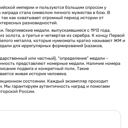
сийской империи и пользуются большим спросом у
 награда стала символом личного мужества в бою. В
 так как охватывает огромный период истории от
интересных разновидностей.
. Георгиевские медали, выпускаявшиеся с 1913 года,
з золота, а третья и четвертая из серебра. К концу Первой
 белого металла, которые нумизматы кратко называют ЖМ и
медали для иррегулярных формирований (казаков,
дарственный или частный), "определение" медали -
ценность представляют номерные медали. Наличие номера
писание подвига и конкретный полк. Такие
вается живая история человека.
лекционном состоянии. Каждый экземпляр проходит
и. Мы гарантируем аутентичность наград и помогаем
торской России.