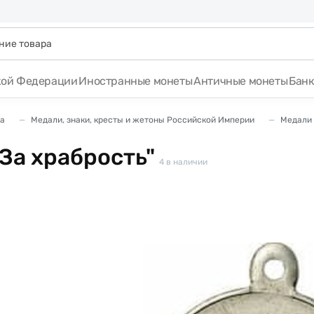
кой Федерации
Иностранные монеты
Античные монеты
Бан
а
Медали, знаки, кресты и жетоны Российской Империи
Медали 
За храбрость"
4
в наличии