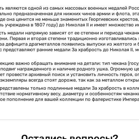
ть являются одной из самых массовых военных медалей Рос
льно предназначенная для нижних чинов армии и флота, эта
де она ценится не меньше знаменитых Георгиевских крестов,
ль учреждена в 1807 году) до Николая II и имеет множество 
ть медали напрямую зависят от ее степени и периода чеканки
ени. Первая и вторая степени традиционно изготавливались и
за дефицита драгметаллов появились выпуски из желтого и
 представляют ранние медали За храбрость до Николая II, 
екцию важно обращать внимание на детали: тип чекана (госу
 подвиг награжденного и наличие родного ушка. Огромную 
ет провести архивный поиск и установить личность героя, о
кземпляры всегда стоят дороже, так как за металлом откры
представлены только подлинные медали За храбрость в кол
тствие нормативному весу, диаметру и особенностям чеканк
ое пополнение для вашей коллекции по фалеристике Импера
Остались вопросы?