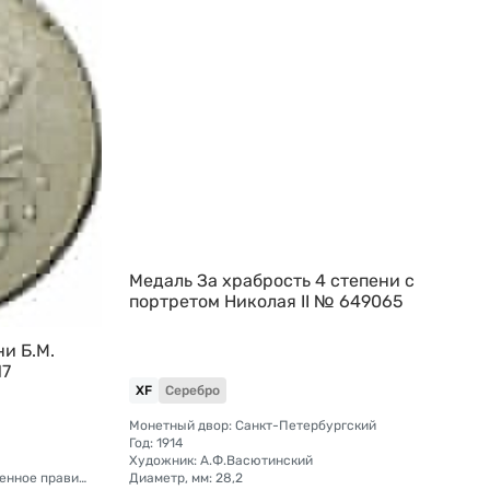
Медаль За храбрость 4 степени с
портретом Николая II № 649065
ни Б.М.
17
XF
Серебро
Монетный двор: Санкт-Петербургский
Год: 1914
Художник: А.Ф.Васютинский
Страна: Российское Государство (Временное правительство)
Диаметр, мм: 28,2