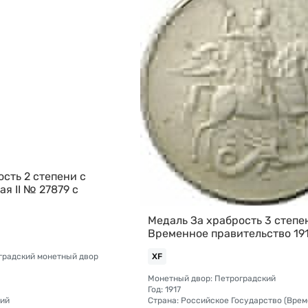
сть 2 степени с
я II № 27879 с
Медаль За храбрость 3 степе
Временное правительство 19
градский монетный двор
XF
Монетный двор: Петроградский
Год: 1917
кий