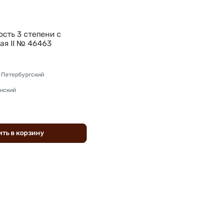
сть 3 степени с
ая II № 46463
-Петербургский
нский
ить
в
корзину