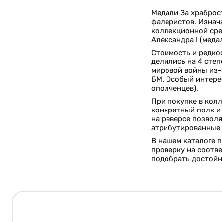
Медали За храброс
фалеристов. Изнача
коллекционной сре
Александра I (меда
Стоимость и редкос
делились на 4 степ
мировой войны из-
БМ. Особый интерес
ополченцев).
При покупке в колл
конкретный полк и
на реверсе позволя
атрибутированные э
В нашем каталоге 
проверку на соотве
подобрать достойн