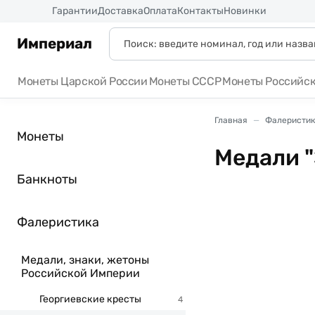
Россия
Гарантии
Доставка
Оплата
Контакты
Новинки
Империал
Монеты Царской России
Монеты СССР
Монеты Российс
Главная
Фалеристик
Монеты
Медали "
Банкноты
Фалеристика
Медали, знаки, жетоны
Российской Империи
Георгиевские кресты