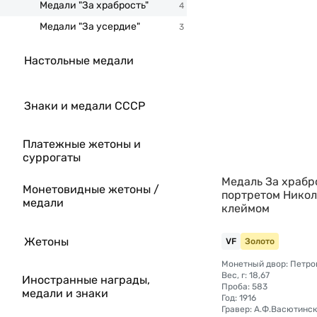
Медали "За храбрость"
Медали "За усердие"
Настольные медали
Знаки и медали СССР
Платежные жетоны и
суррогаты
Медаль За храбро
Монетовидные жетоны /
портретом Никола
медали
клеймом
Жетоны
VF
Золото
Монетный двор: Петро
Вес, г: 18,67
Иностранные награды,
Проба: 583
медали и знаки
Год: 1916
Гравер: А.Ф.Васютинс