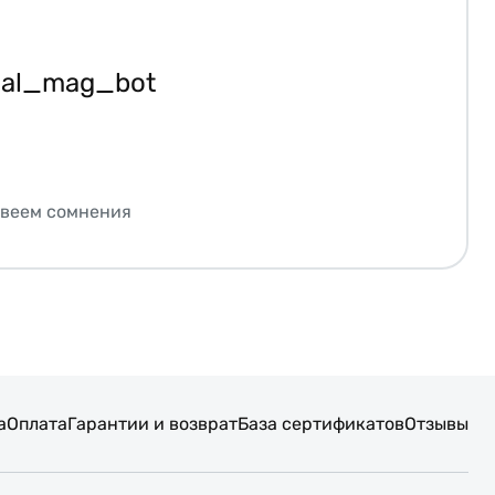
ial_mag_bot
звеем сомнения
а
Оплата
Гарантии и возврат
База сертификатов
Отзывы