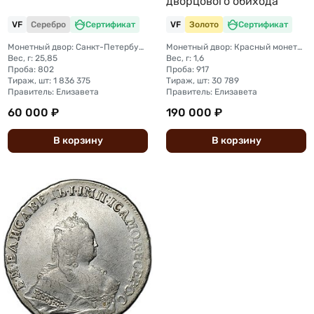
дворцового обихода
VF
Серебро
Сертификат
VF
Золото
Сертификат
Монетный двор: Санкт-Петербургский монетный двор
Монетный двор: Красный монетный двор (Москва)
Вес, г: 25,85
Вес, г: 1,6
Проба: 802
Проба: 917
Тираж, шт: 1 836 375
Тираж, шт: 30 789
Правитель: Елизавета
Правитель: Елизавета
60 000 ₽
190 000 ₽
В
корзину
В
корзину