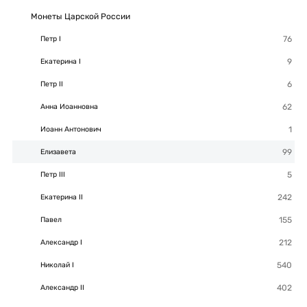
Монеты Царской России
Петр I
Екатерина I
Петр II
Анна Иоанновна
Иоанн Антонович
Елизавета
Петр III
Екатерина II
Павел
Александр I
Николай I
Александр II