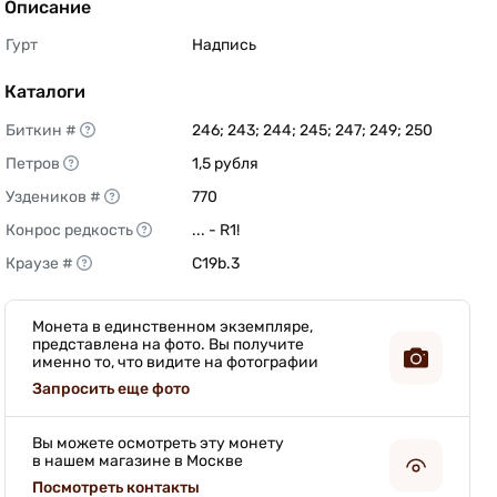
Описание
Гурт
Надпись 
Каталоги
Биткин #
246; 243; 244; 245; 247; 249; 250 
Петров
1,5 рубля 
Уздеников #
770 
Конрос редкость
... - R1! 
Краузе #
C19b.3 
Монета в единственном экземпляре,
представлена на фото. Вы получите
именно то, что видите на фотографии
Запросить еще фото
Вы можете осмотреть эту монету
в нашем магазине в Москве
Посмотреть контакты