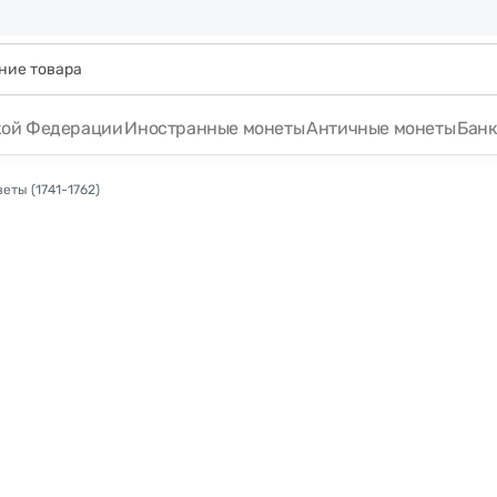
кой Федерации
Иностранные монеты
Античные монеты
Бан
еты (1741-1762)