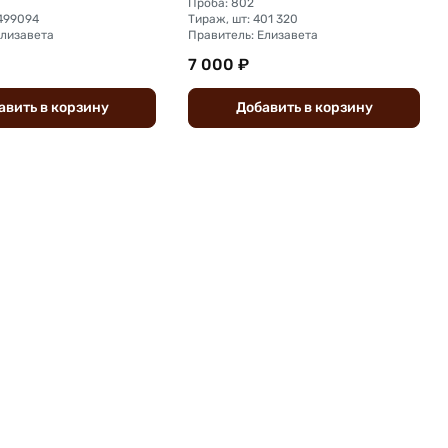
Проба: 802
3499094
Тираж, шт: 401 320
Елизавета
Правитель: Елизавета
7 000 ₽
авить
в
корзину
Добавить
в
корзину