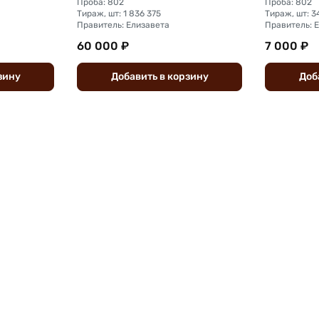
Проба: 802
Проба: 802
Тираж, шт: 1 836 375
Тираж, шт: 
Правитель: Елизавета
Правитель: 
60 000 ₽
7 000 ₽
зину
Добавить
в
корзину
Доб