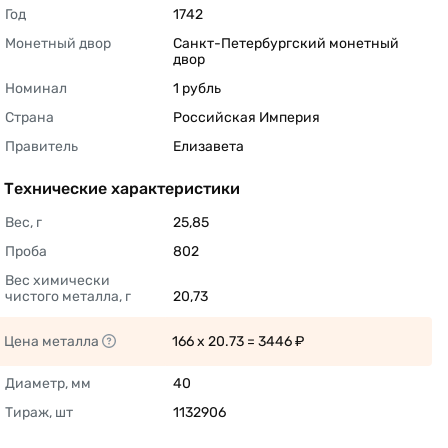
Год
1742 
Монетный двор
Санкт-Петербургский монетный 
двор 
Номинал
1 рубль 
Страна
Российская Империя 
Правитель
Елизавета 
Технические характеристики
Вес, г
25,85 
Проба
802 
Вес химически 
чистого металла, г
20,73 
Цена металла
166 x 20.73 = 3446 ₽ 
Диаметр, мм
40 
Тираж, шт
1132906 