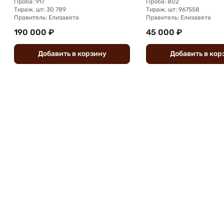
Проба: 917
Проба: 802
Тираж, шт: 30 789
Тираж, шт: 967558
Правитель: Елизавета
Правитель: Елизавета
190 000 ₽
45 000 ₽
Добавить
в
корзину
Добавить
в
кор