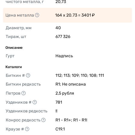
чистого металла, г
20,73 
Цена металла
164 x 20.73 = 3401 ₽ 
Диаметр, мм
40 
Тираж, шт
677 326 
Описание
Гурт
Надпись 
Каталоги
Биткин #
112; 113; 109; 110; 108; 111 
Биткин редкость
R1; Не описана 
Петров
2,5 рубля 
Уздеников #
781 
Уздеников редкость
!! 
Конрос редкость
R1 - R1+; R1 - R1! 
Краузе #
C19.1 