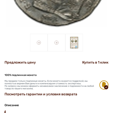
+
+
Предложить цену
Купить в 1 клик
100% подлинная монета
Мы продаем только подлинные монеты. Если монета окажется подделкой, мы
полностью вернем Вам деньги и компенсируем стоимость экспертизы.
По запросу мы можем оформить независимое заключение о подлинности на любой
товар из нашего магазина.
Посмотреть гарантии и условия возврата
Описание