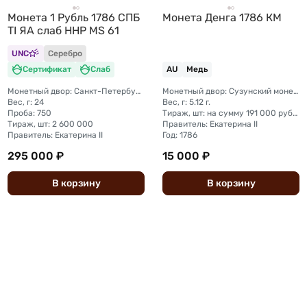
Монета 1 Рубль 1786 СПБ
Монета Денга 1786 КМ
TI ЯА слаб ННР MS 61
UNC
Серебро
Сертификат
Слаб
AU
Медь
Монетный двор: Санкт-Петербургский монетный двор
Монетный двор: Сузунский монетный двор (Сибирь)
Вес, г: 24
Вес, г: 5.12 г.
Проба: 750
Тираж, шт: на сумму 191 000 рублей (сумма 5 копеек + денга + полушка)
Тираж, шт: 2 600 000
Правитель: Екатерина II
Правитель: Екатерина II
Год: 1786
295 000 ₽
15 000 ₽
В
корзину
В
корзину