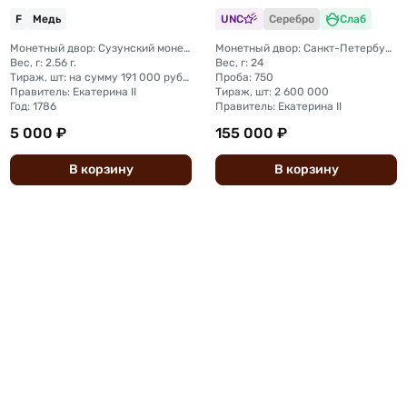
F
Медь
UNC
Серебро
Слаб
Монетный двор: Сузунский монетный двор (Сибирь)
Монетный двор: Санкт-Петербургский монетный двор
Вес, г: 2.56 г.
Вес, г: 24
Тираж, шт: на сумму 191 000 рублей (сумма 5 копеек + денга + полушка)
Проба: 750
Правитель: Екатерина II
Тираж, шт: 2 600 000
Год: 1786
Правитель: Екатерина II
5 000 ₽
155 000 ₽
В
корзину
В
корзину