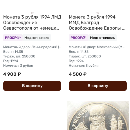
Монета 3 рубля 1994 ЛМД
Монета 3 рубля 1994
Освобождение
ММД Белград
Севастополя от немецко-
Освобождение Европы от
фашистских войск 50
фашизма (запайка)
PROOF
Медно-никель
PROOF
Медно-никель
лет (запайка)
Монетный двор: Ленинградский (ЛМД)
Монетный двор: Московский (ММД)
Вес, г: 14,35
Вес, г: 14,35
Тираж, шт: 250000
Тираж, шт: 250000
Год: 1994
Год: 1994
Номинал: 3 рубля
Номинал: 3 рубля
4 900 ₽
4 500 ₽
В
корзину
В
корзину