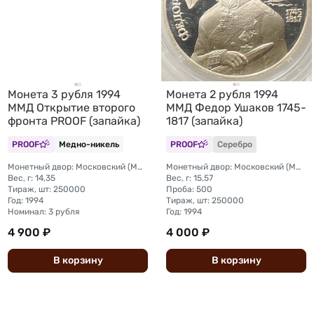
Монета 3 рубля 1994
Монета 2 рубля 1994
ММД Открытие второго
ММД Федор Ушаков 1745-
фронта PROOF (запайка)
1817 (запайка)
PROOF
Медно-никель
PROOF
Серебро
Монетный двор: Московский (ММД)
Монетный двор: Московский (ММД)
Вес, г: 14,35
Вес, г: 15,57
Тираж, шт: 250000
Проба: 500
Год: 1994
Тираж, шт: 250000
Номинал: 3 рубля
Год: 1994
4 900 ₽
4 000 ₽
В
корзину
В
корзину