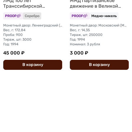
ЛМД 100 лет
ММД Партизанское
Транссибирской
движение в Великой
магистрали Укладка
Отечественной войне
PROOF
Серебро
PROOF
Медно-никель
Партизаны (запайка)
Монетный двор: Ленинградский (ЛМД)
Монетный двор: Московский (ММД)
Вес, г: 172,84
Вес, г: 14,35
Проба: 900
Тираж, шт: 250000
Тираж, шт: 3000
Год: 1994
Год: 1994
Номинал: 3 рубля
45 000 ₽
3 000 ₽
В
корзину
В
корзину