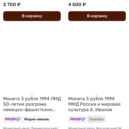
2 700 ₽
4 500 ₽
В
корзину
В
корзину
Монета 3 рубля 1994 ЛМД
Монета 3 рубля 1994
50-летие разгрома
ММД Россия и мировая
немецко-фашистских
культура А. Иванов
войск под Ленинградом
PROOF
Медно-никель
PROOF
Серебро
(запайка)
Монетный двор: Ленинградский (ЛМД)
Монетный двор: Московский (ММД)