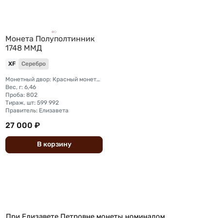
Монета Полуполтинник
1748 ММД
XF
Серебро
Монетный двор: Красный монетный двор (Москва)
Вес, г: 6,46
Проба: 802
Тираж, шт: 599 992
Правитель: Елизавета
27 000 ₽
В
корзину
При Елизавете Петровне монеты номиналом