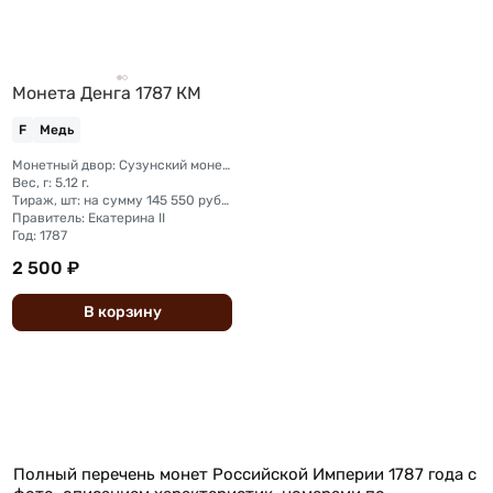
Монета Денга 1787 КМ
F
Медь
Монетный двор: Сузунский монетный двор (Сибирь)
Вес, г: 5.12 г.
Тираж, шт: на сумму 145 550 рублей (сумма 5 копеек + денга + полушка)
Правитель: Екатерина II
Год: 1787
2 500 ₽
В
корзину
Полный перечень монет Российской Империи 1787 года с