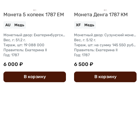
Монета 5 копеек 1787 ЕМ
Монета Денга 1787 КМ
AU
Медь
XF
Медь
Монетный двор: Екатеринбургский монетный двор
Монетный двор: Сузунский монетный двор (Сибирь)
Вес, г: 51.2 г.
Вес, г: 5.12 г.
Тираж, шт: 19 088 000
Тираж, шт: на сумму 145 550 рублей (сумма 5 копеек + денга + полушка)
Правитель: Екатерина II
Правитель: Екатерина II
Год: 1787
Год: 1787
6 000 ₽
6 500 ₽
В
корзину
В
корзину