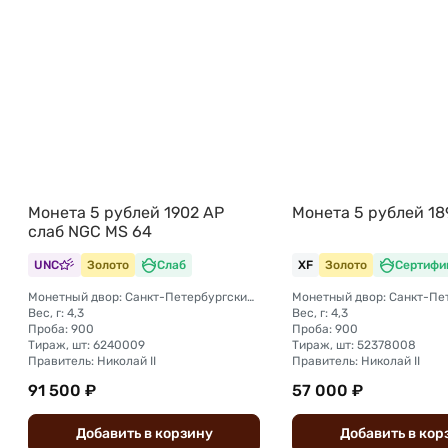
Монета 5 рублей 1902 АР
Монета 5 рублей 18
слаб NGC MS 64
UNC
Золото
Слаб
XF
Золото
Сертифи
Монетный двор: Санкт-Петербургский монетный двор
Вес, г: 4,3
Вес, г: 4,3
Проба: 900
Проба: 900
Тираж, шт: 6240009
Тираж, шт: 52378008
Правитель: Николай II
Правитель: Николай II
91 500 ₽
57 000 ₽
Добавить
в
корзину
Добавить
в
кор