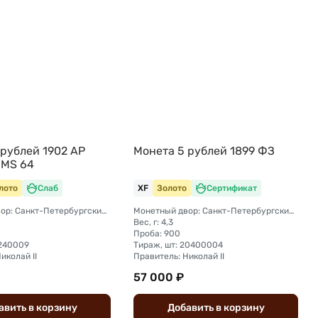
 рублей 1902 АР
Монета 5 рублей 1899 ФЗ
 MS 64
лото
Слаб
XF
Золото
Сертификат
Монетный двор: Санкт-Петербургский монетный двор
Монетный двор: Санкт-Петербургский монетный двор
Вес, г: 4,3
Проба: 900
6240009
Тираж, шт: 20400004
иколай II
Правитель: Николай II
57 000 ₽
авить
в
корзину
Добавить
в
корзину