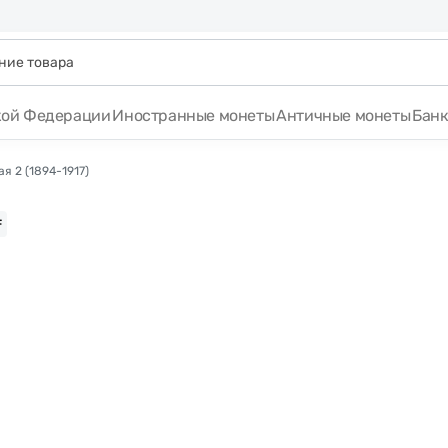
кой Федерации
Иностранные монеты
Античные монеты
Бан
я 2 (1894-1917)
F