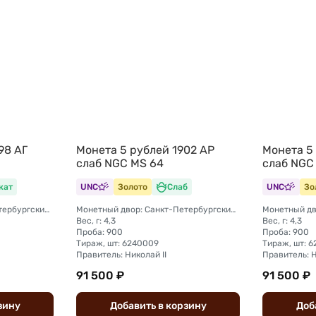
98 АГ
Монета 5 рублей 1902 АР
Монета 5
слаб NGC MS 64
слаб NGC
кат
UNC
Золото
Слаб
UNC
Зо
Монетный двор: Санкт-Петербургский монетный двор
Монетный двор: Санкт-Петербургский монетный двор
Вес, г: 4,3
Вес, г: 4,3
Проба: 900
Проба: 900
Тираж, шт: 6240009
Тираж, шт: 
Правитель: Николай II
Правитель: Н
91 500 ₽
91 500 ₽
зину
Добавить
в
корзину
Доб