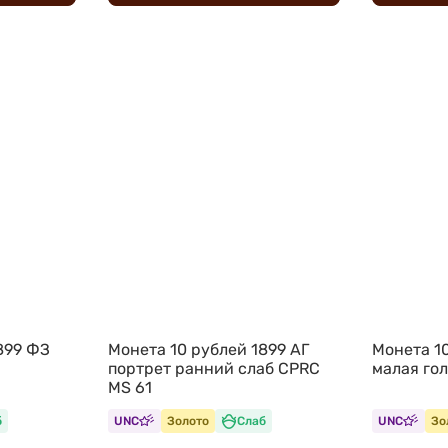
899 ФЗ
Монета 10 рублей 1899 АГ
Монета 10
портрет ранний слаб CPRC
малая го
MS 61
б
UNC
Золото
Слаб
UNC
Зо