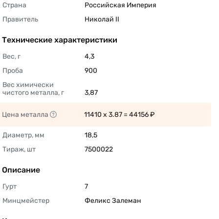
Страна
Российская Империя 
Правитель
Николай II 
Технические характеристики
Вес, г
4,3 
Проба
900 
Вес химически 
чистого металла, г
3,87 
Цена металла
11410 x 3.87 = 44156 ₽ 
Диаметр, мм
18,5 
Тираж, шт
7500022 
Описание
Гурт
7 
Минцмейстер
Феликс Залеман 