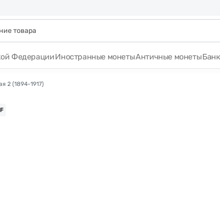
кой Федерации
Иностранные монеты
Античные монеты
Бан
я 2 (1894-1917)
F