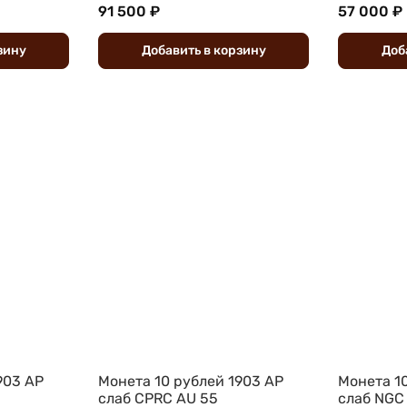
91 500 ₽
57 000 ₽
зину
Добавить
в
корзину
Доб
903 АР
Монета 10 рублей 1903 АР
Монета 1
слаб CPRC AU 55
слаб NGC