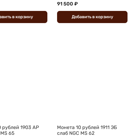
91 500 ₽
авить
в
корзину
Добавить
в
корзину
0 рублей 1903 АР
Монета 10 рублей 1911 ЭБ
 MS 65
слаб NGC MS 62