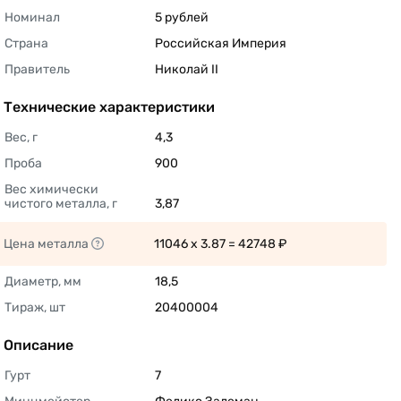
Номинал
5 рублей 
Страна
Российская Империя 
Правитель
Николай II 
Технические характеристики
Вес, г
4,3 
Проба
900 
Вес химически 
чистого металла, г
3,87 
Цена металла
11046 x 3.87 = 42748 ₽ 
Диаметр, мм
18,5 
Тираж, шт
20400004 
Описание
Гурт
7 