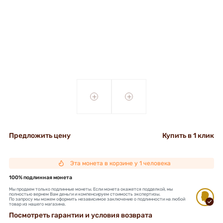
+
+
Предложить цену
Купить в 1 клик
Эта монета в корзине у 1 человека
100% подлинная монета
Мы продаем только подлинные монеты. Если монета окажется подделкой, мы
полностью вернем Вам деньги и компенсируем стоимость экспертизы.
По запросу мы можем оформить независимое заключение о подлинности на любой
товар из нашего магазина.
Посмотреть гарантии и условия возврата