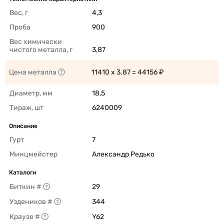
Вес, г
4,3 
Проба
900 
Вес химически 
чистого металла, г
3,87 
Цена металла
11410 x 3.87 = 44156 ₽ 
Диаметр, мм
18,5 
Тираж, шт
6240009 
Описание
Гурт
7 
Минцмейстер
Александр Редько 
Каталоги
Биткин #
29 
Уздеников #
344 
Краузе #
Y62 