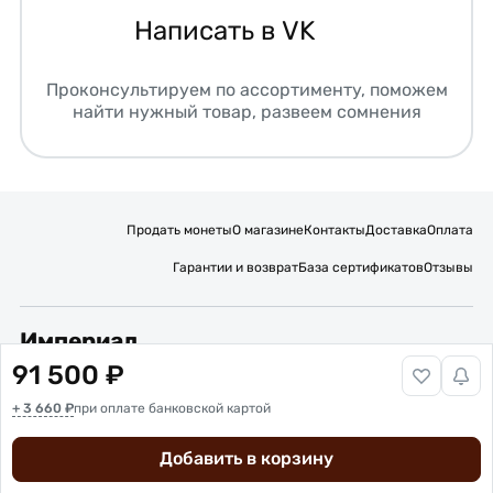
Написать в VK
Проконсультируем по ассортименту, поможем
найти нужный товар, развеем сомнения
Продать монеты
О магазине
Контакты
Доставка
Оплата
Гарантии и возврат
База сертификатов
Отзывы
Империал
91 500 ₽
Подписывайтесь на нас:
+ 3 660 ₽
Вакансии
при оплате банковской картой
Публичная оферта
Политика обработки персональных данных
Карта сайта
Добавить в корзину
© 2016 – 2026 ИП Титов Александр Михайлович
Нумизматический интернет-магазин “Империал”