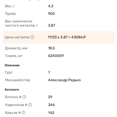
Вес, г
4,3 
Проба
900 
Вес химически 
чистого металла, г
3,87 
Цена металла
11133 x 3.87 = 43086 ₽ 
Диаметр, мм
18,5 
Тираж, шт
6240009 
Описание
Гурт
7 
Минцмейстер
Александр Редько 
Каталоги
Биткин #
29 
Уздеников #
344 
Краузе #
Y62 