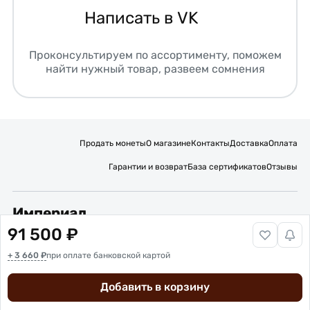
Написать в VK
Проконсультируем по ассортименту, поможем
найти нужный товар, развеем сомнения
Продать монеты
О магазине
Контакты
Доставка
Оплата
Гарантии и возврат
База сертификатов
Отзывы
Империал
91 500 ₽
Подписывайтесь на нас:
+ 3 660 ₽
при оплате банковской картой
Вакансии
Публичная оферта
Политика обработки персональных данных
Карта сайта
Добавить в корзину
© 2016 – 2026 ИП Титов Александр Михайлович
Нумизматический интернет-магазин “Империал”