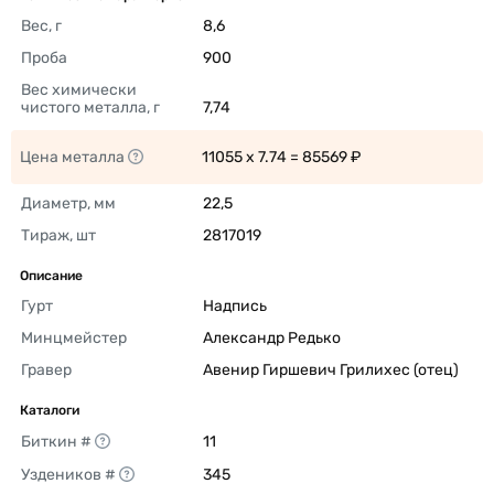
Вес, г
8,6 
Проба
900 
Вес химически 
чистого металла, г
7,74 
Цена металла
11055 x 7.74 = 85569 ₽ 
Диаметр, мм
22,5 
Тираж, шт
2817019 
Описание
Гурт
Надпись 
Минцмейстер
Александр Редько 
Гравер
Авенир Гиршевич Грилихес (отец) 
Каталоги
Биткин #
11 
Уздеников #
345 