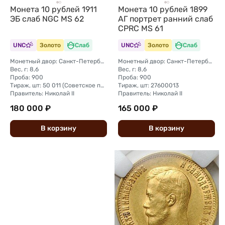
Монета 10 рублей 1911
Монета 10 рублей 1899
ЭБ слаб NGC MS 62
АГ портрет ранний слаб
CPRC MS 61
UNC
Золото
Слаб
UNC
Золото
Слаб
Монетный двор: Санкт-Петербургский монетный двор
Монетный двор: Санкт-Петербургский монетный двор
Вес, г: 8,6
Вес, г: 8,6
Проба: 900
Проба: 900
Тираж, шт: 50 011 (Советское правительство с декабря 1925 г. по март 1926 г. отчеканило 2 011 000 10-ти рублевого достоинства царского образца, предположительно штемпелями 1911 г.)
Тираж, шт: 27600013
Правитель: Николай II
Правитель: Николай II
180 000 ₽
165 000 ₽
В
корзину
В
корзину