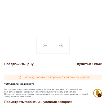
+
+
Предложить цену
Купить в 1 клик
Монету добавил в корзину 1 человек за неделю
100% подлинная монета
Мы продаем только подлинные монеты. Если монета окажется подделкой, мы
полностью вернем Вам деньги и компенсируем стоимость экспертизы.
По запросу мы можем оформить независимое заключение о подлинности на любой
товар из нашего магазина.
Посмотреть гарантии и условия возврата