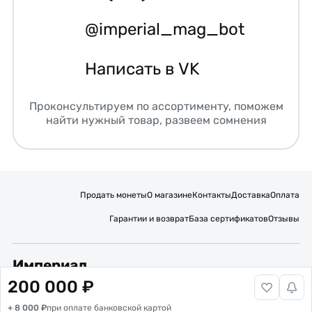
@imperial_mag_bot
Написать в VK
Проконсультируем по ассортименту, поможем
найти нужный товар, развеем сомнения
Продать монеты
О магазине
Контакты
Доставка
Оплата
Гарантии и возврат
База сертификатов
Отзывы
Империал
200 000 ₽
Подписывайтесь на нас:
+ 8 000 ₽
Вакансии
при оплате банковской картой