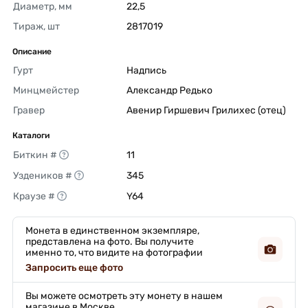
Диаметр, мм
22,5 
Тираж, шт
2817019 
Описание
Гурт
Надпись 
Минцмейстер
Александр Редько 
Гравер
Авенир Гиршевич Грилихес (отец) 
Каталоги
Биткин #
11 
Уздеников #
345 
Краузе #
Y64 
Монета в единственном экземпляре,
представлена на фото. Вы получите
именно то, что видите на фотографии
Запросить еще фото
Вы можете осмотреть эту монету в нашем
магазине в Москве