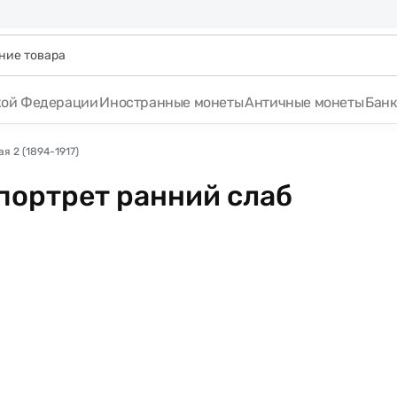
кой Федерации
Иностранные монеты
Античные монеты
Бан
я 2 (1894-1917)
 портрет ранний слаб