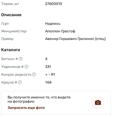
Тираж, шт
27600013 
Описание
Гурт
Надпись 
Минцмейстер
Аполлон Грасгоф 
Гравер
Авенир Гиршевич Грилихес (отец) 
Каталоги
Биткин #
4 
Уздеников #
331 
Конрос редкость
+ - R1 
Краузе #
Y64 
Вы получите именно то, что видите
на фотографии
Запросить еще фото