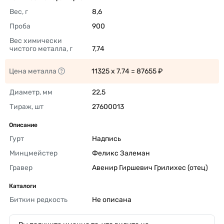
Вес, г
8,6 
Проба
900 
Вес химически 
чистого металла, г
7,74 
Цена металла
11325 x 7.74 = 87655 ₽ 
Диаметр, мм
22,5 
Тираж, шт
27600013 
Описание
Гурт
Надпись 
Минцмейстер
Феликс Залеман 
Гравер
Авенир Гиршевич Грилихес (отец) 
Каталоги
Биткин редкость
Не описана 