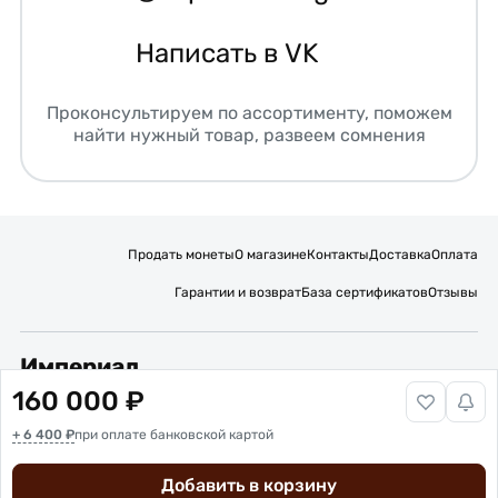
Написать в VK
Проконсультируем по ассортименту, поможем
найти нужный товар, развеем сомнения
Продать монеты
О магазине
Контакты
Доставка
Оплата
Гарантии и возврат
База сертификатов
Отзывы
Империал
160 000 ₽
Подписывайтесь на нас:
+ 6 400 ₽
Вакансии
при оплате банковской картой
Публичная оферта
Политика обработки персональных данных
Карта сайта
Добавить в корзину
© 2016 – 2026 ИП Титов Александр Михайлович