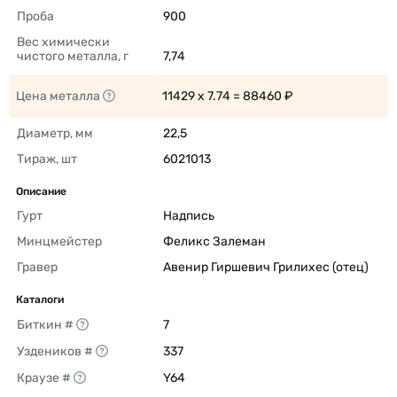
Проба
900 
Вес химически 
чистого металла, г
7,74 
Цена металла
11429 x 7.74 = 88460 ₽ 
Диаметр, мм
22,5 
Тираж, шт
6021013 
Описание
Гурт
Надпись 
Минцмейстер
Феликс Залеман 
Гравер
Авенир Гиршевич Грилихес (отец) 
Каталоги
Биткин #
7 
Уздеников #
337 
Краузе #
Y64 