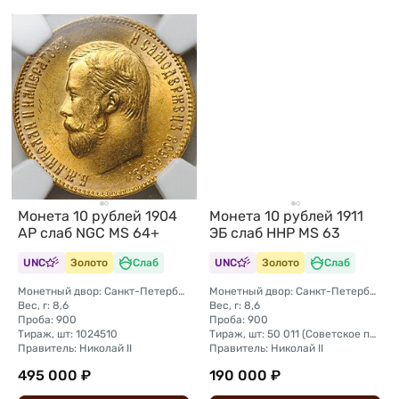
Монета 10 рублей 1904
Монета 10 рублей 1911
АР слаб NGC MS 64+
ЭБ слаб ННР MS 63
UNC
Золото
Слаб
UNC
Золото
Слаб
Монетный двор: Санкт-Петербургский монетный двор
Монетный двор: Санкт-Петербургский монетный двор
Вес, г: 8,6
Вес, г: 8,6
Проба: 900
Проба: 900
Тираж, шт: 1024510
Тираж, шт: 50 011 (Советское правительство с декабря 1925 г. по март 1926 г. отчеканило 2 011 000 10-ти рублевого достоинства царского образца, предположительно штемпелями 1911 г.)
Правитель: Николай II
Правитель: Николай II
495 000 ₽
190 000 ₽