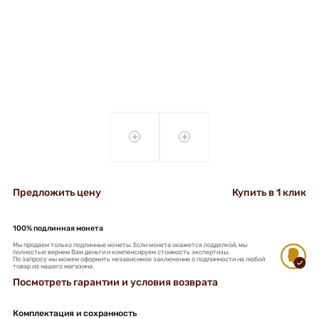
+
+
Предложить цену
Купить в 1 клик
100% подлинная монета
Мы продаем только подлинные монеты. Если монета окажется подделкой, мы
полностью вернем Вам деньги и компенсируем стоимость экспертизы.
По запросу мы можем оформить независимое заключение о подлинности на любой
товар из нашего магазина.
Посмотреть гарантии и условия возврата
Комплектация и сохранность