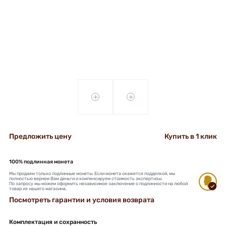
+
+
Предложить цену
Купить в 1 клик
100% подлинная монета
Мы продаем только подлинные монеты. Если монета окажется подделкой, мы
полностью вернем Вам деньги и компенсируем стоимость экспертизы.
По запросу мы можем оформить независимое заключение о подлинности на любой
товар из нашего магазина.
Посмотреть гарантии и условия возврата
Комплектация и сохранность