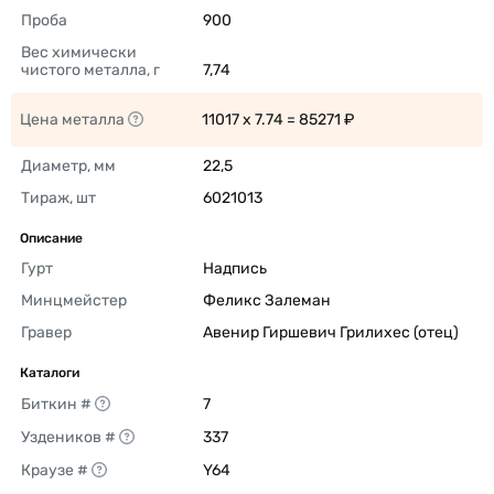
Проба
900 
Вес химически 
чистого металла, г
7,74 
Цена металла
11017 x 7.74 = 85271 ₽ 
Диаметр, мм
22,5 
Тираж, шт
6021013 
Описание
Гурт
Надпись 
Минцмейстер
Феликс Залеман 
Гравер
Авенир Гиршевич Грилихес (отец) 
Каталоги
Биткин #
7 
Уздеников #
337 
Краузе #
Y64 