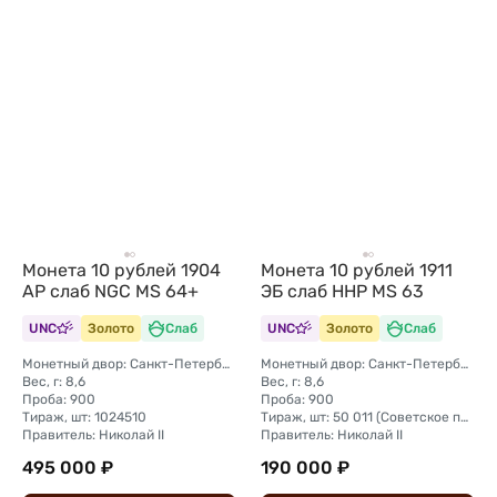
Монета 10 рублей 1904
Монета 10 рублей 1911
АР слаб NGC MS 64+
ЭБ слаб ННР MS 63
UNC
Золото
Слаб
UNC
Золото
Слаб
Монетный двор: Санкт-Петербургский монетный двор
Монетный двор: Санкт-Петербургский монетный двор
Вес, г: 8,6
Вес, г: 8,6
Проба: 900
Проба: 900
Тираж, шт: 1024510
Тираж, шт: 50 011 (Советское правительство с декабря 1925 г. по март 1926 г. отчеканило 2 011 000 10-ти рублевого достоинства царского образца, предположительно штемпелями 1911 г.)
Правитель: Николай II
Правитель: Николай II
495 000 ₽
190 000 ₽