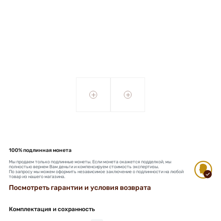
+
+
100% подлинная монета
Мы продаем только подлинные монеты. Если монета окажется подделкой, мы
полностью вернем Вам деньги и компенсируем стоимость экспертизы.
По запросу мы можем оформить независимое заключение о подлинности на любой
товар из нашего магазина.
Посмотреть гарантии и условия возврата
Комплектация и сохранность