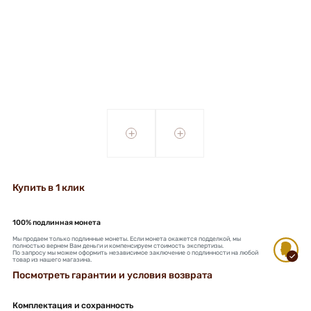
+
+
Купить в 1 клик
100% подлинная монета
Мы продаем только подлинные монеты. Если монета окажется подделкой, мы
полностью вернем Вам деньги и компенсируем стоимость экспертизы.
По запросу мы можем оформить независимое заключение о подлинности на любой
товар из нашего магазина.
Посмотреть гарантии и условия возврата
Комплектация и сохранность