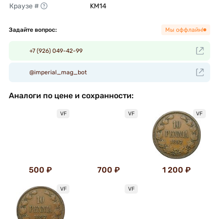
Краузе #
KM14 
Задайте вопрос:
Мы оффлайн!
+7 (926) 049-42-99
@imperial_mag_bot
Аналоги по цене и сохранности:
VF
VF
VF
500 ₽
700 ₽
1 200 ₽
VF
VF