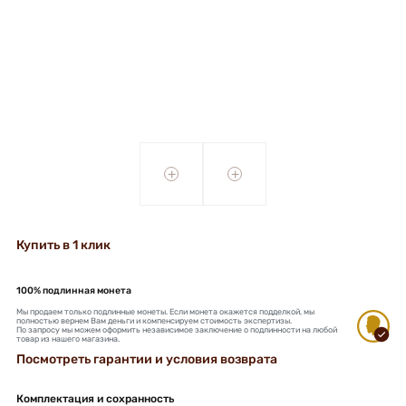
+
+
Купить в 1 клик
100% подлинная монета
Мы продаем только подлинные монеты. Если монета окажется подделкой, мы
полностью вернем Вам деньги и компенсируем стоимость экспертизы.
По запросу мы можем оформить независимое заключение о подлинности на любой
товар из нашего магазина.
Посмотреть гарантии и условия возврата
Комплектация и сохранность