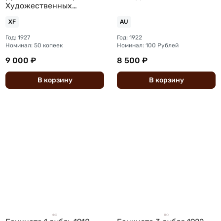
Художественных
произведений в пользу
XF
AU
инвалидов войны
Год: 1927
Год: 1922
Номинал: 50 копеек
Номинал: 100 Рублей
9 000 ₽
8 500 ₽
В
корзину
В
корзину