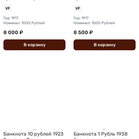
надпечатка Московской
надпечатка Московской
VF
VF
конторы ГБ 1919
конторы ГБ 1919
Год: 1917
Год: 1917
Номинал: 1000 Рублей
Номинал: 1000 Рублей
8 000 ₽
8 500 ₽
В
корзину
В
корзину
Банкнота 10 рублей 1923
Банкнота 1 Рубль 1938