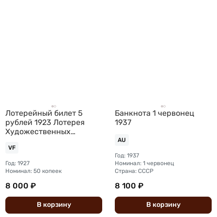
Лотерейный билет 5
Банкнота 1 червонец
рублей 1923 Лотерея
1937
Художественных
произведений в пользу
AU
VF
инвалидов войны
Год: 1937
Год: 1927
Номинал: 1 червонец
Номинал: 50 копеек
Страна: СССР
8 000 ₽
8 100 ₽
В
корзину
В
корзину